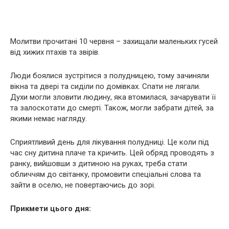
Молитви прочитані 10 червня – захищали маленьких гусей
від хижих птахів та звірів.
Люди боялися зустрітися з полудницею, тому зачиняли
вікна та двері та сиділи по домівках. Спати не лягали.
Духи могли зловити людину, яка втомилася, зачарувати її
та залоскотати до смерті. Також, могли забрати дітей, за
якими немає нагляду.
Сприятливий день для лікування полудниці. Це коли під
час сну дитина плаче та кричить. Цей обряд проводять з
ранку, вийшовши з дитиною на руках, треба стати
обличчям до світанку, промовити спеціальні слова та
зайти в оселю, не повертаючись до зорі.
Прикмети цього дня: