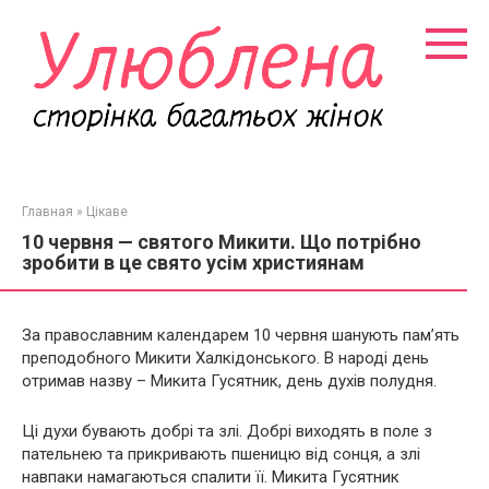
Перейти
к
контенту
Главная
»
Цікаве
10 червня — святого Микити. Що потрібно
зробити в це свято усім християнам
За православним календарем 10 червня шанують пам’ять
преподобного Микити Халкідонського. В народі день
отримав назву – Микита Гусятник, день духів полудня.
Ці духи бувають добрі та злі. Добрі виходять в поле з
пательнею та прикривають пшеницю від сонця, а злі
навпаки намагаються спалити її. Микита Гусятник