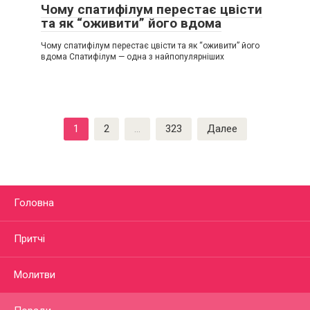
Чому спатифілум перестає цвісти
та як “оживити” його вдома
Чому спатифілум перестає цвісти та як “оживити” його
вдома Спатифілум — одна з найпопулярніших
Пагинация
1
2
…
323
Далее
записей
Головна
Притчі
Молитви