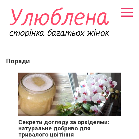
Перейти
к
контенту
Поради
Секрети догляду за орхідеями:
натуральне добриво для
тривалого цвітіння