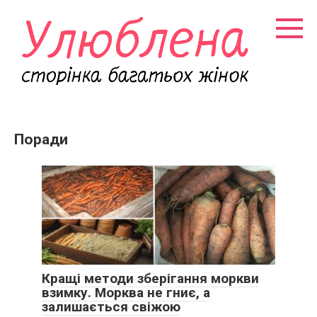
Перейти
к
контенту
Поради
Кращі методи зберігання моркви
взимку. Морква не гниє, а
залишається свіжою