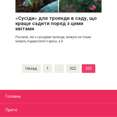
«Сусіди» для троянди в саду, що
краще садити поряд з цими
квітами
Рослини, які є сусідами троянди, можуть не тільки
можуть підкреслити її красу, а й
Пагинация
Назад
1
…
322
323
записей
Головна
Притчі