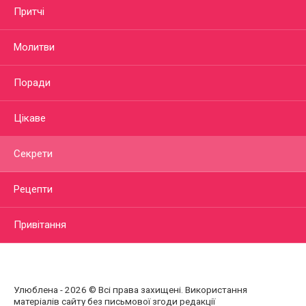
Притчі
Молитви
Поради
Цікаве
Секрети
Рецепти
Привітання
Улюблена - 2026 © Всі права захищені. Використання
матеріалів сайту без письмової згоди редакції