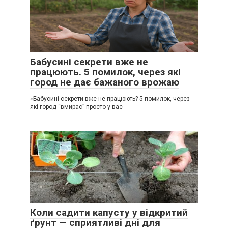
Бабусині секрети вже не
працюють. 5 помилок, через які
город не дає бажаного врожаю
«Бабусині секрети вже не працюють? 5 помилок, через
які город “вмирає” просто у вас
Коли садити капусту у відкритий
ґрунт — сприятливі дні для