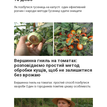
Як позбутися гусениць на капусті: один ефективний
розчин і народні методи Гусениці здатні знищити
Вершинна гниль на томатах:
розповідаємо простий метод
обробки кущів, щоб не залишитися
без врожаю
Вершинна гниль на томатах: простий спосіб позбутися
хвороби Один із городників помітив цікаву особливість: