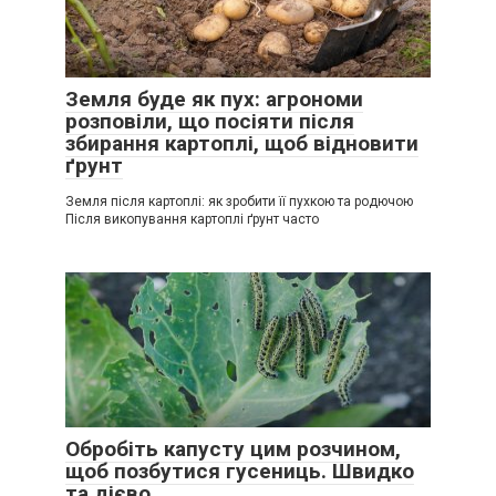
Земля буде як пух: агрономи
розповіли, що посіяти після
збирання картоплі, щоб відновити
ґрунт
Земля після картоплі: як зробити її пухкою та родючою
Після викопування картоплі ґрунт часто
Обробіть капусту цим розчином,
щоб позбутися гусениць. Швидко
та дієво