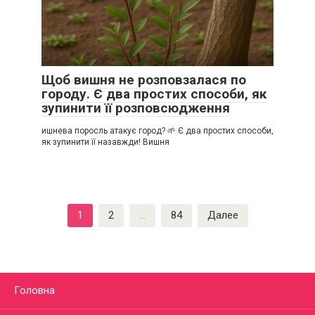
Щоб вишня не розповзалася по
городу. Є два простих способи, як
зупинити її розповсюдження
ишнева поросль атакує город? 🌱 Є два простих способи,
як зупинити її назавжди! Вишня
Пагинация
1
2
…
84
Далее
записей
Головна