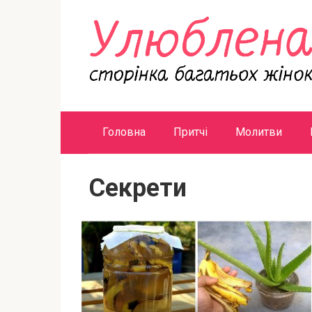
Перейти
к
контенту
Головна
Притчі
Молитви
Секрети