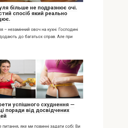
уля більше не подразнює очі.
стий спосіб який реально
цює.
я – незамінний овоч на кухні. Господині
додають до багатьох справ. Але при
рети успішного схуднення —
щі поради від досвідчених
ей
 питання, яке ми повинні задати собі: Ви