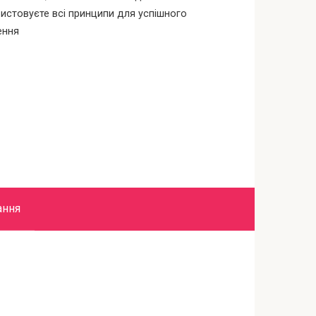
истовуєте всі принципи для успішного
ення
ання