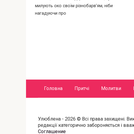
милують око своїм різнобарв’ям, ніби
нагадуючи про
Пагинация
записей
Головна
Притчі
Молитви
Улюблена - 2026 © Всі права захищені. Ви
редакції категорично забороняється і вв
Соглашение