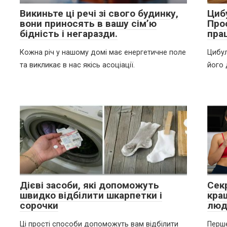
Викиньте ці речі зі свого будинку,
Циб
вони приносять в вашу сім’ю
Про
бідність і негаразди.
пра
Кожна річ у нашому домі має енергетичне поле
Цибул
та викликає в нас якісь асоціації.
його 
Дієві засоби, які допоможуть
Сек
швидко відбілити шкарпетки і
кра
сорочки
люд
Ці прості способи допоможуть вам відбілити
Перше