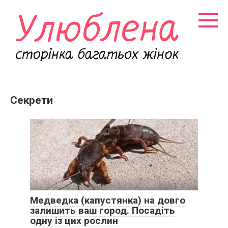
Перейти
к
контенту
Секрети
Медведка (капустянка) на довго
залишить ваш город. Посадіть
одну із цих рослин