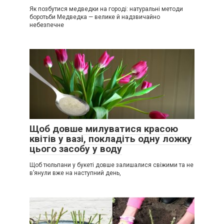
Як позбутися медведки на городі: натуральні методи
боротьби Медведка — велике й надзвичайно
небезпечне
Щоб довше милуватися красою
квітів у вазі, покладіть одну ложку
цього засобу у воду
Щоб тюльпани у букеті довше залишалися свіжими та не
в’янули вже на наступний день,