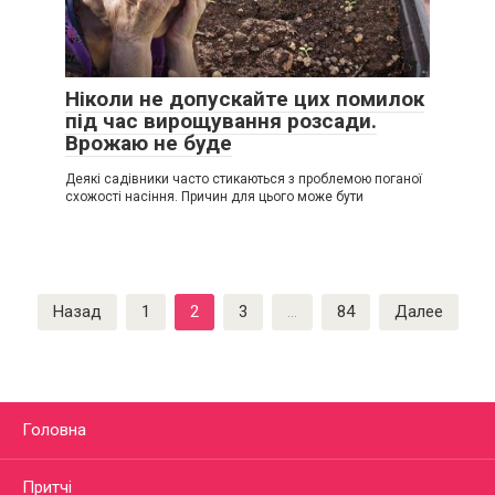
Ніколи не допускайте цих помилок
під час вирощування розсади.
Врожаю не буде
Деякі садівники часто стикаються з проблемою поганої
схожості насіння. Причин для цього може бути
Пагинация
Назад
1
2
3
…
84
Далее
записей
Головна
Притчі