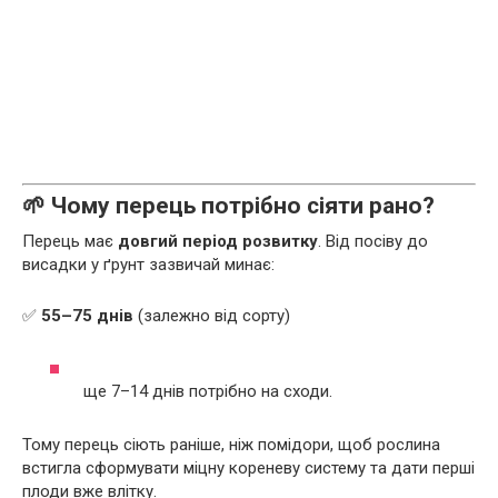
🌱 Чому перець потрібно сіяти рано?
Перець має
довгий період розвитку
. Від посіву до
висадки у ґрунт зазвичай минає:
✅
55–75 днів
(залежно від сорту)
ще 7–14 днів потрібно на сходи.
Тому перець сіють раніше, ніж помідори, щоб рослина
встигла сформувати міцну кореневу систему та дати перші
плоди вже влітку.