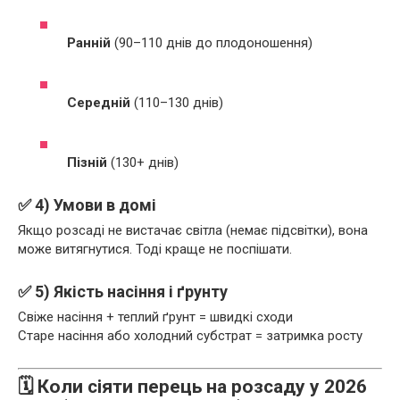
Ранній
(90–110 днів до плодоношення)
Середній
(110–130 днів)
Пізній
(130+ днів)
✅ 4) Умови в домі
Якщо розсаді не вистачає світла (немає підсвітки), вона
може витягнутися. Тоді краще не поспішати.
✅ 5) Якість насіння і ґрунту
Свіже насіння + теплий ґрунт = швидкі сходи
Старе насіння або холодний субстрат = затримка росту
🗓️ Коли сіяти перець на розсаду у 2026