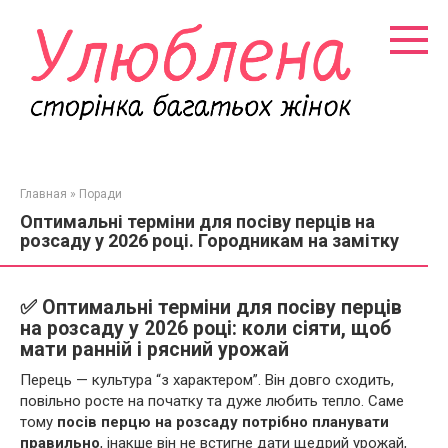
Перейти
к
контенту
Главная
»
Поради
Оптимальні терміни для посіву перців на
розсаду у 2026 році. Городникам на замітку
✅
Оптимальні терміни для посіву перців
на розсаду у 2026 році: коли сіяти, щоб
мати ранній і рясний урожай
Перець — культура “з характером”. Він довго сходить,
повільно росте на початку та дуже любить тепло. Саме
тому
посів перцю на розсаду потрібно планувати
правильно
, інакше він не встигне дати щедрий урожай,