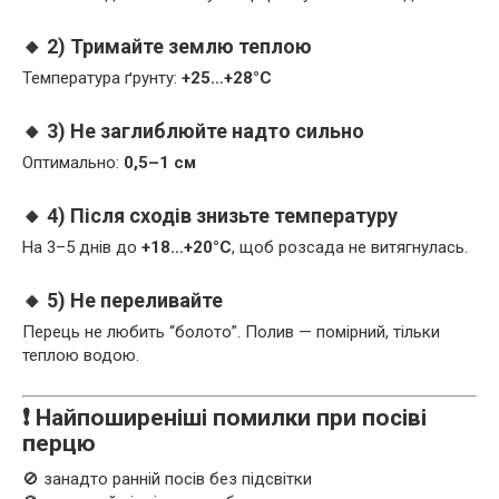
🔸 2) Тримайте землю теплою
Температура ґрунту:
+25…+28°C
🔸 3) Не заглиблюйте надто сильно
Оптимально:
0,5–1 см
🔸 4) Після сходів знизьте температуру
На 3–5 днів до
+18…+20°C
, щоб розсада не витягнулась.
🔸 5) Не переливайте
Перець не любить “болото”. Полив — помірний, тільки
теплою водою.
❗ Найпоширеніші помилки при посіві
перцю
🚫 занадто ранній посів без підсвітки