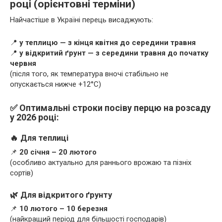
році (орієнтовні терміни)
Найчастіше в Україні перець висаджують:
📍
у теплицю — з кінця квітня до середини травня
📍
у відкритий ґрунт — з середини травня до початку
червня
(після того, як температура вночі стабільно не
опускається нижче +12°C)
✅ Оптимальні строки посіву перцю на розсаду
у 2026 році:
🔥 Для теплиці
📌
20 січня – 20 лютого
(особливо актуально для раннього врожаю та пізніх
сортів)
🌿 Для відкритого ґрунту
📌
10 лютого – 10 березня
(найкращий період для більшості господарів)