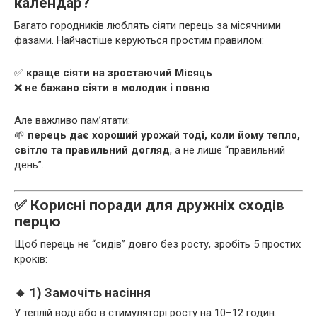
календар?
Багато городників люблять сіяти перець за місячними
фазами. Найчастіше керуються простим правилом:
✅
краще сіяти на зростаючий Місяць
❌
не бажано сіяти в молодик і повню
Але важливо пам’ятати:
🌱
перець дає хороший урожай тоді, коли йому тепло,
світло та правильний догляд
, а не лише “правильний
день”.
✅ Корисні поради для дружніх сходів
перцю
Щоб перець не “сидів” довго без росту, зробіть 5 простих
кроків:
🔸 1) Замочіть насіння
У теплій воді або в стимуляторі росту на 10–12 годин.