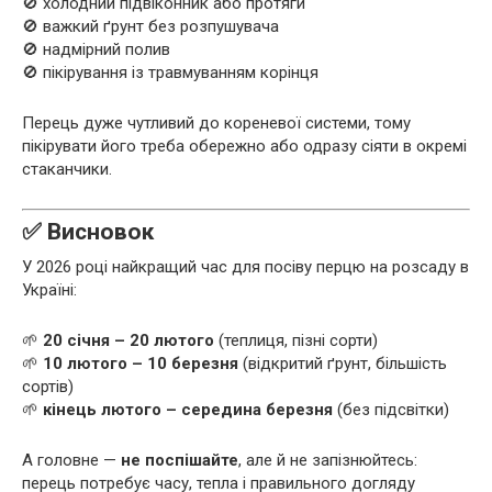
🚫 холодний підвіконник або протяги
🚫 важкий ґрунт без розпушувача
🚫 надмірний полив
🚫 пікірування із травмуванням корінця
Перець дуже чутливий до кореневої системи, тому
пікірувати його треба обережно або одразу сіяти в окремі
стаканчики.
✅ Висновок
У 2026 році найкращий час для посіву перцю на розсаду в
Україні:
🌱
20 січня – 20 лютого
(теплиця, пізні сорти)
🌱
10 лютого – 10 березня
(відкритий ґрунт, більшість
сортів)
🌱
кінець лютого – середина березня
(без підсвітки)
А головне —
не поспішайте
, але й не запізнюйтесь:
перець потребує часу, тепла і правильного догляду