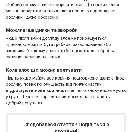
Добрива можуть лише погіршити стан. До підживлення
можна повертатися тільки після повного відновлення
рослини і дуже обережно.
Можливі шкідники та хвороби
Якщо після зміни догляду алое не покращується,
причиною можуть бути грибкові захворювання або
шкідники. У такому разі потрібна додаткова обробка і
ізоляція рослини від інших.
Коли алое ще можна врятувати
Навіть якщо майже все коріння пошкоджене, шанс є. Іноді
рослину повністю очищають від гнилих частин і
відрощують нове коріння
, після чого знову висаджують
у ґрунт. Терпіння і правильний догляд часто дають
добрий результат.
Сподобалася стаття? Поділіться з
друзями!