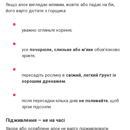
Якщо алое виглядає млявим, жовтіє або падає на бік,
його варто дістати з горщика:
уважно огляньте коріння;
усе
почорніле, слизьке або м’яке
обов’язково
зріжте;
пересадіть рослину в
свіжий, легкий ґрунт із
хорошим дренажем
;
після пересадки кілька днів
не поливайте
, щоб
зрізи підсохли.
Підживлення — не на часі
Хворе або ослаблене алое не варто підживлювати.