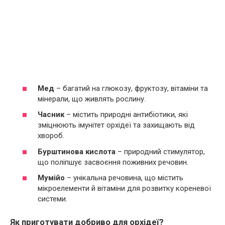
Мед
– багатий на глюкозу, фруктозу, вітаміни та
мінерали, що живлять рослину.
Часник
– містить природні антибіотики, які
зміцнюють імунітет орхідеї та захищають від
хвороб.
Бурштинова кислота
– природний стимулятор,
що поліпшує засвоєння поживних речовин.
Мумійо
– унікальна речовина, що містить
мікроелементи й вітаміни для розвитку кореневої
системи.
Як приготувати добриво для орхідеї?