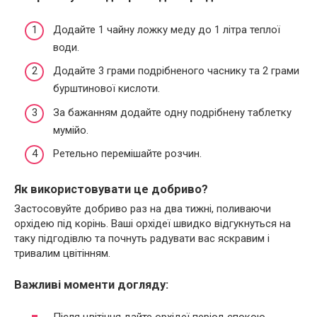
Додайте 1 чайну ложку меду до 1 літра теплої
води.
Додайте 3 грами подрібненого часнику та 2 грами
бурштинової кислоти.
За бажанням додайте одну подрібнену таблетку
мумійо.
Ретельно перемішайте розчин.
Як використовувати це добриво?
Застосовуйте добриво раз на два тижні, поливаючи
орхідею під корінь. Ваші орхідеї швидко відгукнуться на
таку підгодівлю та почнуть радувати вас яскравим і
тривалим цвітінням.
Важливі моменти догляду:
Після цвітіння дайте орхідеї період спокою,