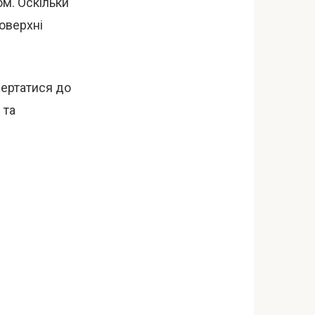
ом. Оскільки
поверхні
вертатися до
 та