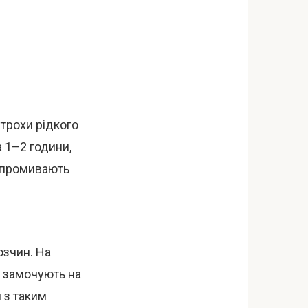
 трохи рідкого
 1–2 години,
о промивають
озчин. На
 замочують на
 з таким