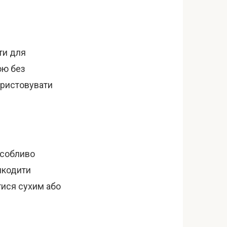
ти для
ою без
ористовувати
особливо
шкодити
тися сухим або