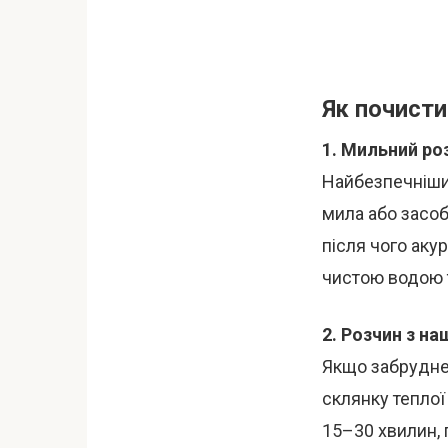
Як почист
1. Мильний ро
Найбезпечніший
мила або засоб
після чого аку
чистою водою 
2. Розчин з н
Якщо забруднен
склянку тепло
15–30 хвилин, 