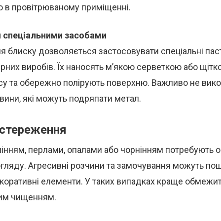
о в провітрюваному приміщенні.
я спеціальними засобами
я блиску дозволяється застосовувати спеціальні пас
них виробів. Їх наносять м’якою серветкою або щітк
су та обережно полірують поверхню. Важливо не вик
вини, які можуть подряпати метал.
астереження
мінням, перлами, опалами або чорнінням потребують 
гляду. Агресивні розчини та замочування можуть по
екоративні елементи. У таких випадках краще обмежи
им чищенням.