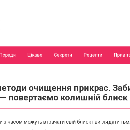
Поради
Цікаве
Секрети
Рецепти
Привіт
методи очищення прикрас. Заб
 — повертаємо колишній блиск
и з часом можуть втрачати свій блиск і виглядати ть