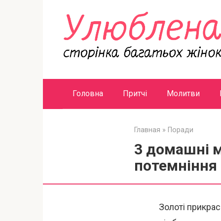
Перейти
к
контенту
Головна
Притчі
Молитви
Главная
»
Поради
3 домашні 
потемніння
Золоті прикрас