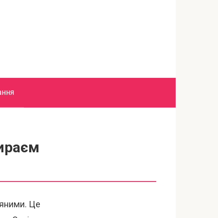
ання
ираєм
мяними. Це