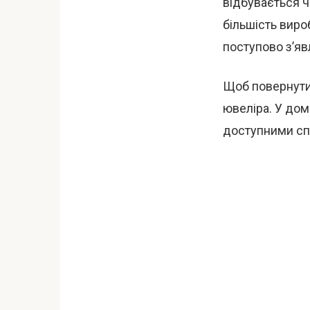
відбувається ч
більшість вироб
поступово з’яв
Щоб повернути 
ювеліра. У до
доступними с