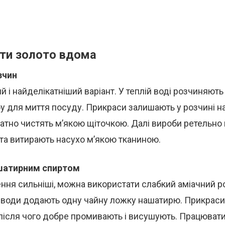
ити золото вдома
зчин
 і найделікатніший варіант. У теплій воді розчиняють
у для миття посуду. Прикраси залишають у розчині на
ратно чистять м’якою щіточкою. Далі вироби ретельн
та витирають насухо м’якою тканиною.
ашатирним спиртом
ня сильніші, можна використати слабкий аміачний р
ї води додають одну чайну ложку нашатирю. Прикраси
після чого добре промивають і висушують. Працювати