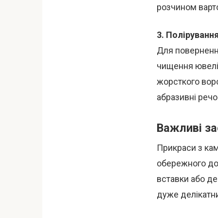
розчином варт
3. Поліруванн
Для поверненн
чищення ювелір
жорсткого вор
абразивні речо
Важливі з
Прикраси з ка
обережного до
вставки або д
дуже делікатн