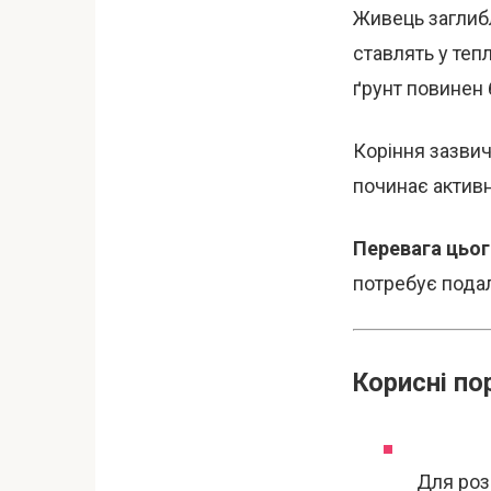
Живець заглибл
ставлять у теп
ґрунт повинен 
Коріння зазвич
починає активн
Перевага цьо
потребує пода
Корисні по
Для роз