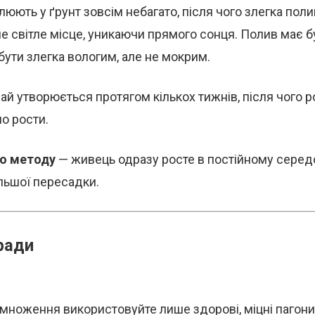
юють у ґрунт зовсім небагато, після чого злегка пол
ле світле місце, уникаючи прямого сонця. Полив має 
бути злегка вологим, але не мокрим.
ай утворюється протягом кількох тижнів, після чого 
о рости.
го методу
— живець одразу росте в постійному серед
льшої пересадки.
ради
множення використовуйте лише здорові, міцні пагони