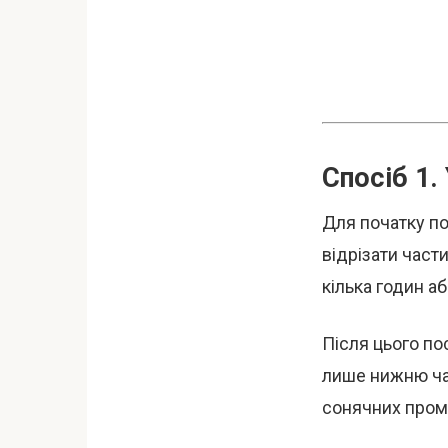
Спосіб 1.
Для початку по
відрізати част
кілька годин аб
Після цього по
лише нижню час
сонячних пром