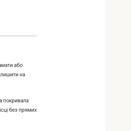
амати або
алишити на
да покривала
ісці без прямих