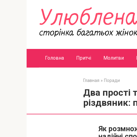
Перейти
к
контенту
Головна
Притчі
Молитви
Главная
»
Поради
Два прості 
різдвяник: 
Як розмнож
надійні сп