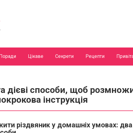
Поради
Цікаве
Секрети
Рецепти
Привіт
та дієві способи, щоб розмнож
покрокова інструкція
ити різдвяник у домашніх умовах: два 
особи