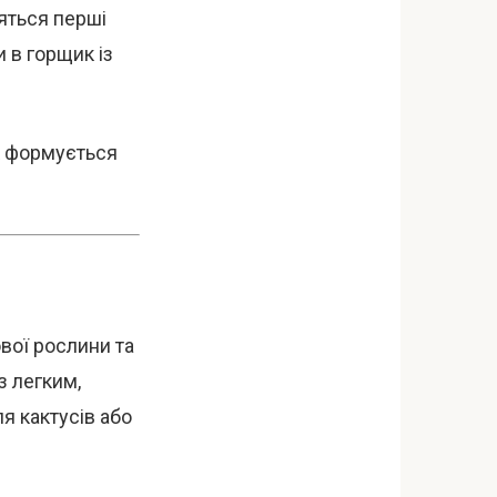
ляться перші
 в горщик із
як формується
вої рослини та
з легким,
я кактусів або