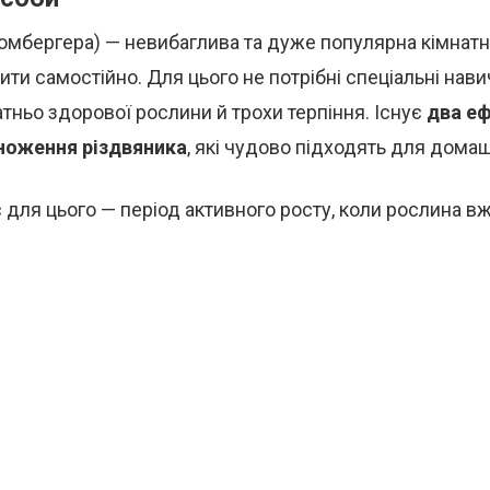
мбергера) — невибаглива та дуже популярна кімнатн
ти самостійно. Для цього не потрібні спеціальні нави
тньо здорової рослини й трохи терпіння. Існує
два еф
ноження різдвяника
, які чудово підходять для домаш
для цього — період активного росту, коли рослина вже