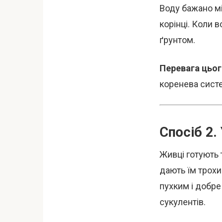
Воду бажано мі
корінці. Коли 
ґрунтом.
Перевага цьог
коренева сист
Спосіб 2.
Живці готують 
дають їм трохи
пухким і добре
сукулентів.