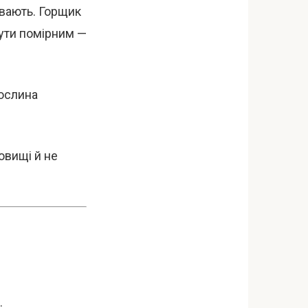
ивають. Горщик
бути помірним —
рослина
овищі й не
.