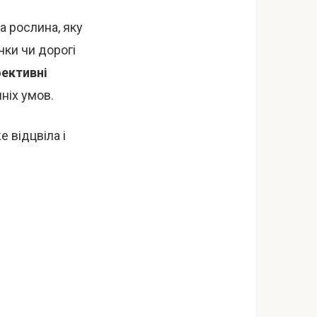
а рослина, яку
чки чи дорогі
ективні
ніх умов.
 відцвіла і