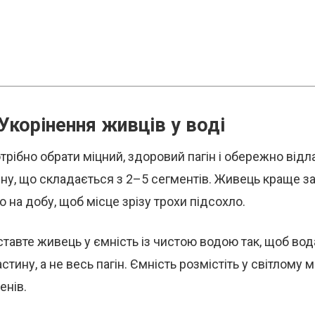
 Укорінення живців у воді
трібно обрати міцний, здоровий пагін і обережно відл
ину, що складається з 2–5 сегментів. Живець краще з
о на добу, щоб місце зрізу трохи підсохло.
ставте живець у ємність із чистою водою так, щоб во
тину, а не весь пагін. Ємність розмістіть у світлому м
енів.