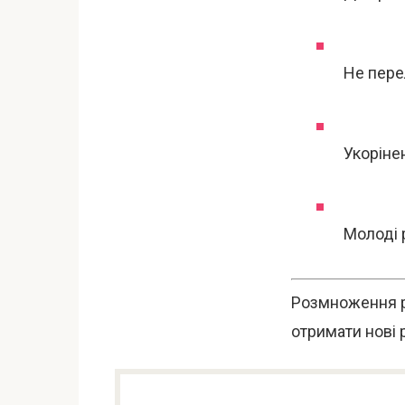
Не пере
Укоріне
Молоді 
Розмноження р
отримати нові