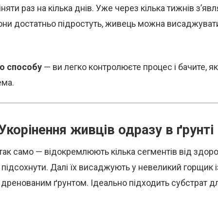
няти раз на кілька днів. Уже через кілька тижнів з’яв
вони достатньо підростуть, живець можна висаджувати
о способу
— ви легко контролюєте процес і бачите, 
ема.
 Укорінення живців одразу в ґрунті
так само — відокремлюють кілька сегментів від здоро
 підсохнути. Далі їх висаджують у невеликий горщик і
 дренованим ґрунтом. Ідеально підходить субстрат дл