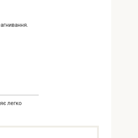
агнивання.
яє легко