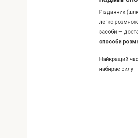
Різдвяник (шлю
легко розмножи
засоби — доста
способи розм
Найкращий час 
набирає силу.