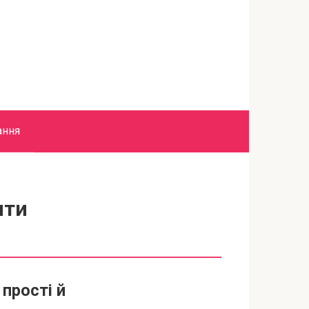
ання
ити
прості й