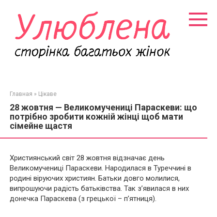
Перейти
к
контенту
Главная
»
Цікаве
28 жовтня — Великомучениці Параскеви: що
потрібно зробити кожній жінці щоб мати
сімейне щастя
Християнський світ 28 жовтня відзначає день
Великомучениці Параскеви. Народилася в Туреччині в
родині віруючих християн. Батьки довго молилися,
випрошуючи радість батьківства. Так з’явилася в них
донечка Параскева (з грецької – п’ятниця).