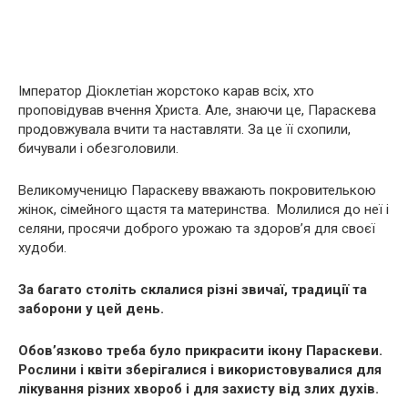
Імператор Діоклетіан жорстоко карав всіх, хто
проповідував вчення Христа. Але, знаючи це, Параскева
продовжувала вчити та наставляти. За це її схопили,
бичували і обезголовили.
Великомученицю Параскеву вважають покровителькою
жінок, сімейного щастя та материнства. Молилися до неї і
селяни, просячи доброго урожаю та здоров’я для своєї
худоби.
За багато століть склалися різні звичаї, традиції та
заборони у цей день.
Обов’язково треба було прикрасити ікону Параскеви.
Рослини і квіти зберігалися і використовувалися для
лікування різних хвороб і для захисту від злих духів.