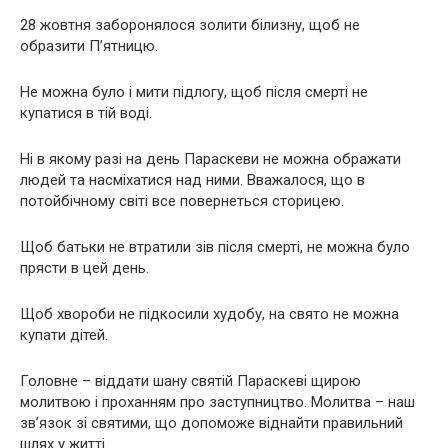
28 жовтня заборонялося золити білизну, щоб не
образити П’ятницю.
Не можна було і мити підлогу, щоб після смерті не
купатися в тій воді.
Ні в якому разі на день Параскеви не можна ображати
людей та насміхатися над ними. Вважалося, що в
потойбічному світі все повернеться сторицею.
Щоб батьки не втратили зів після смерті, не можна було
прясти в цей день.
Щоб хвороби не підкосили худобу, на свято не можна
купати дітей.
Головне – віддати шану святій Параскеві щирою
молитвою і проханням про заступництво. Молитва – наш
зв’язок зі святими, що допоможе віднайти правильний
шлях у житті.