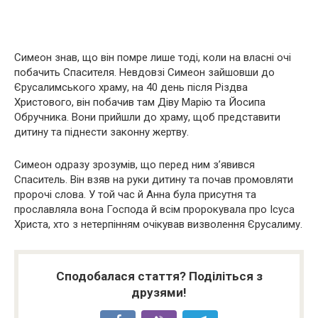
Симеон знав, що він помре лише тоді, коли на власні очі
побачить Спасителя. Невдовзі Симеон зайшовши до
Єрусалимського храму, на 40 день після Різдва
Христового, він побачив там Діву Марію та Йосипа
Обручника. Вони прийшли до храму, щоб представити
дитину та піднести законну жертву.
Симеон одразу зрозумів, що перед ним з’явився
Спаситель. Він взяв на руки дитину та почав промовляти
пророчі слова. У той час й Анна була присутня та
прославляла вона Господа й всім пророкувала про Ісуса
Христа, хто з нетерпінням очікував визволення Єрусалиму.
Сподобалася стаття? Поділіться з
друзями!