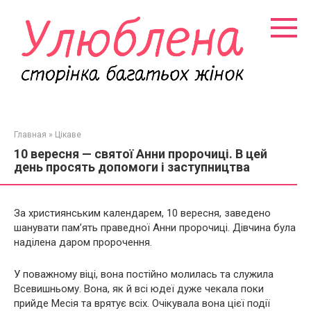
Перейти
к
контенту
Главная
»
Цікаве
10 вересня — святої Анни пророчиці. В цей
день просять допомоги і заступництва
За християнським календарем, 10 вересня, заведено
шанувати пам’ять праведної Анни пророчиці. Дівчина була
наділена даром пророчення.
У поважному віці, вона постійно молилась та служила
Всевишньому. Вона, як й всі юдеї дуже чекала поки
прийде Месія та врятує всіх. Очікувала вона цієї події