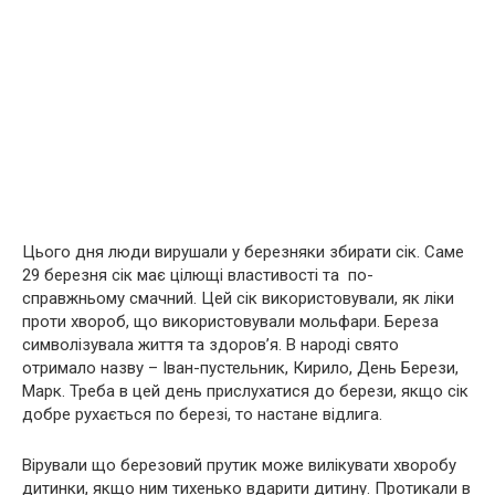
Цього дня люди вирушали у березняки збирати сік. Саме
29 березня сік має цілющі властивості та по-
справжньому смачний. Цей сік використовували, як ліки
проти хвороб, що використовували мольфари. Береза
символізувала життя та здоров’я. В народі свято
отримало назву – Іван-пустельник, Кирило, День Берези,
Марк. Треба в цей день прислухатися до берези, якщо сік
добре рухається по березі, то настане відлига.
Вірували що березовий прутик може вилікувати хворобу
дитинки, якщо ним тихенько вдарити дитину. Протикали в