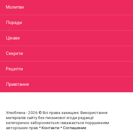
Молитви
Поради
Цікаве
Секрети
Рецепти
Привітання
Улюблена - 2026 © Всі права захищені. Використання
матеріалів сайту без письмової згоди редакції
категорично забороняється і вважається порушенням
авторських прав.*
Контакти
*
Соглашение