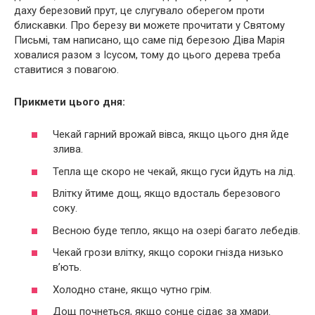
даху березовий прут, це слугувало оберегом проти
блискавки. Про березу ви можете прочитати у Святому
Письмі, там написано, що саме під березою Діва Марія
ховалися разом з Ісусом, тому до цього дерева треба
ставитися з повагою.
Прикмети цього дня:
Чекай гарний врожай вівса, якщо цього дня йде
злива.
Тепла ще скоро не чекай, якщо гуси йдуть на лід.
Влітку йтиме дощ, якщо вдосталь березового
соку.
Весною буде тепло, якщо на озері багато лебедів.
Чекай грози влітку, якщо сороки гнізда низько
в’ють.
Холодно стане, якщо чутно грім.
Дощ почнеться, якщо сонце сідає за хмари.