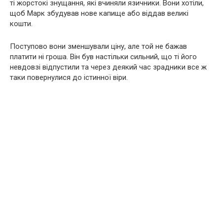
ті жорстокі знущання, які вчиняли язичники. Вони хотіли,
щоб Марк збудував нове капище або віддав великі
кошти.
Поступово вони зменшували ціну, але той не бажав
платити ні гроша. Він був настільки сильний, що ті його
невдовзі відпустили та через деякий час зрадники все ж
таки повернулися до істинної віри.