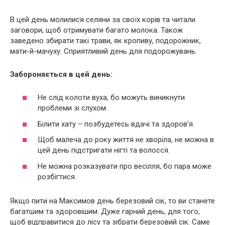
В цей день молилися селяни за своїх корів та читали
заговори, щоб отримувати багато молока. Також
заведено збирати такі трави, як кропиву, подорожник,
мати-й-мачуху. Сприятливий день для подорожувань.
Забороняється в цей день:
Не слід колоти вуха, бо можуть виникнути
проблеми зі слухом.
Білити хату – позбудетесь вдачі та здоров’я.
Щоб малеча до року життя не хворіла, не можна в
цей день підстригати нігті та волосся.
Не можна розказувати про весілля, бо пара може
розбігтися.
Якщо пити на Максимов день березовий сік, то ви станете
багатшим та здоровішим. Дуже гарний день, для того,
щоб відправитися до лісу та зібрати березовий сік. Саме