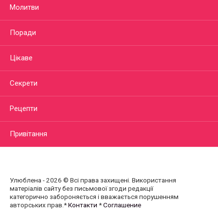
Молитви
Поради
Цікаве
Секрети
Рецепти
Привітання
Улюблена - 2026 © Всі права захищені. Використання
матеріалів сайту без письмової згоди редакції
категорично забороняється і вважається порушенням
авторських прав.*
Контакти
*
Соглашение