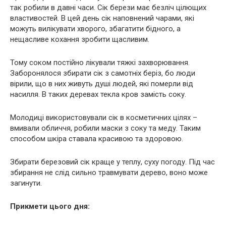
так робили в давні часи. Сік берези має безліч цілющих
властивостей. В цей день сік наповнений чарами, які
можуть вилікувати хворого, збагатити бідного, а
нещасливе кохання зробити щасливим.
Тому соком постійно лікували тяжкі захворювання.
Заборонялося збирати сік з самотніх беріз, бо люди
вірили, що в них живуть душі людей, які померли від
насилля. В таких деревах текла кров замість соку.
Молодиці використовували сік в косметичних цілях –
вмивали обличчя, робили маски з соку та меду. Таким
способом шкіра ставала красивою та здоровою.
Збирати березовий сік краще у теплу, суху погоду. Під час
збирання не слід сильно травмувати дерево, воно може
загинути.
Прикмети цього дня: