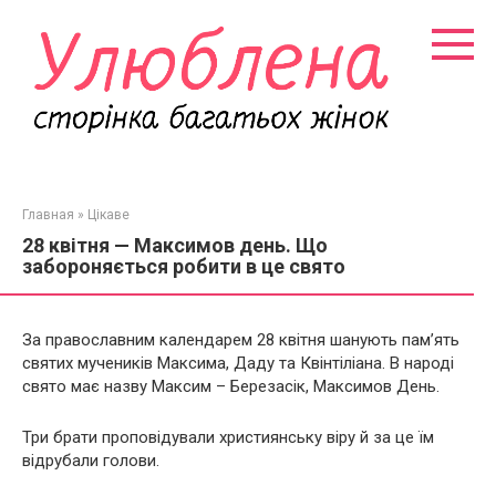
Перейти
к
контенту
Главная
»
Цікаве
28 квітня — Максимов день. Що
забороняється робити в це свято
За православним календарем 28 квітня шанують пам’ять
святих мучеників Максима, Даду та Квінтіліана. В народі
свято має назву Максим – Березасік, Максимов День.
Три брати проповідували християнську віру й за це їм
відрубали голови.