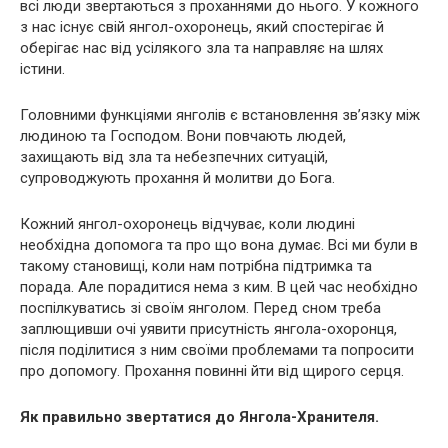
всі люди звертаються з проханнями до нього. У кожного
з нас існує свій янгол-охоронець, який спостерігає й
оберігає нас від усілякого зла та направляє на шлях
істини.
Головними функціями янголів є встановлення зв’язку між
людиною та Господом. Вони повчають людей,
захищають від зла та небезпечних ситуацій,
супроводжують прохання й молитви до Бога.
Кожний янгол-охоронець відчуває, коли людині
необхідна допомога та про що вона думає. Всі ми були в
такому становищі, коли нам потрібна підтримка та
порада. Але порадитися нема з ким. В цей час необхідно
поспілкуватись зі своїм янголом. Перед сном треба
заплющивши очі уявити присутність янгола-охоронця,
після поділитися з ним своїми проблемами та попросити
про допомогу. Прохання повинні йти від щирого серця.
Як правильно звертатися до Янгола-Хранителя.