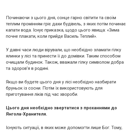
Починаючи з цього дня, сонце гарно світити та своїм
теплим промінням гріє дахи будівель, з яких потім починає
капати вода. Існує приказка, щодо цього явища: «Зима
почне плакати, коли прийде Василь Теплий».
У давні часи люди вірували, що необхідно зламати гілку
ялинки у лісі та принести її до домівки. Таким способом
очищали будинок. Також, вважали гілку символом добра
та здоров’я в родині.
Якщо ви будете цього дня у лісі необхідно назбирати
бруньок із сосни. Потім їх використовують для
приготування ліків під час хвороби.
Цього дня необхідно звертатися з проханнями до
Янгола-Хранителя.
Існують ситуації, в яких може допомогти лише Бог. Тому,