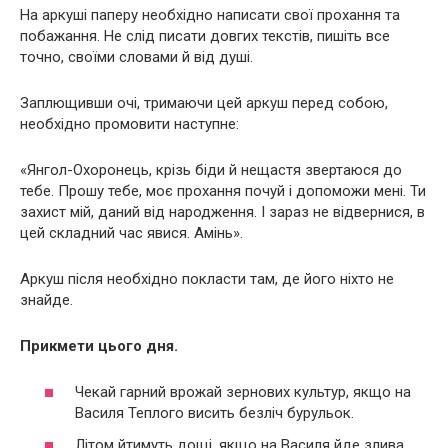
На аркуші паперу необхідно написати свої прохання та
побажання. Не слід писати довгих текстів, пишіть все
точно, своїми словами й від душі.
Заплющивши очі, тримаючи цей аркуш перед собою,
необхідно промовити наступне:
«Янгол-Охоронець, крізь біди й нещастя звертаюся до
тебе. Прошу тебе, моє прохання почуй і допоможи мені. Ти
захист мій, даний від народження. І зараз не відвернися, в
цей складний час явися. Амінь».
Аркуш після необхідно покласти там, де його ніхто не
знайде.
Прикмети цього дня.
Чекай гарний врожай зернових культур, якщо на
Василя Теплого висить безліч бурульок.
Літом йтимуть дощі, якщо на Василя йде злива.