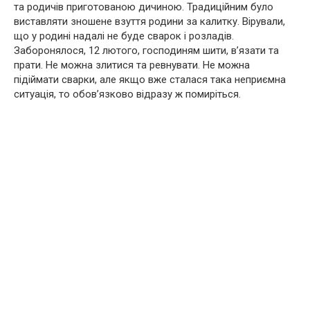
та родичів приготованою дичиною. Традиційним було
виставляти зношене взуття родини за калитку. Вірували,
що у родині надалі не буде сварок і розладів.
Заборонялося, 12 лютого, господиням шити, в’язати та
прати. Не можна злитися та ревнувати. Не можна
підіймати сварки, але якщо вже сталася така неприємна
ситуація, то обов’язково відразу ж помиріться.