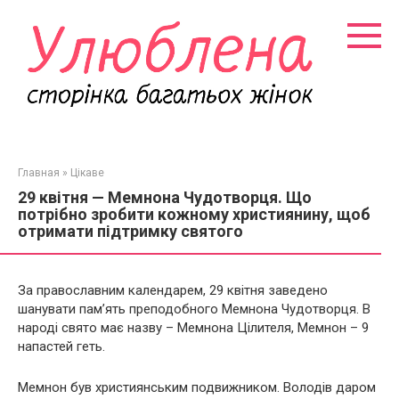
Перейти
к
контенту
Главная
»
Цікаве
29 квітня — Мемнона Чудотворця. Що
потрібно зробити кожному християнину, щоб
отримати підтримку святого
За православним календарем, 29 квітня заведено
шанувати пам’ять преподобного Мемнона Чудотворця. В
народі свято має назву – Мемнона Цілителя, Мемнон – 9
напастей геть.
Мемнон був християнським подвижником. Володів даром