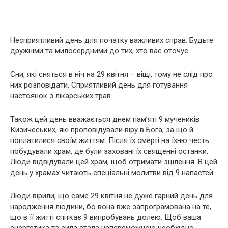
Несприятливий день для початку важливих справ. Будьте
дружніми та милосердними до тих, хто вас оточує.
Сни, які сняться в ніч на 29 квітня – віщі, тому не слід про
них розповідати. Сприятливий день для готування
настоянок з лікарських трав.
Також цей день вважається днем пам’яті 9 мучеників
Кизичеських, які проповідували віру в Бога, за що й
поплатилися своїм життям. Після їх смерті на їхню честь
побудували храм, де були заховані їх священні останки.
Люди відвідували цей храм, щоб отримати зцілення. В цей
день у храмах читають спеціальні молитви від 9 напастей.
Люди вірили, що саме 29 квітня не дуже гарний день для
народження людини, бо вона вже запрограмована на те,
що в її житті спіткає 9 випробувань долею. Щоб ваша
енергетика та сила стала непереможною необхідно