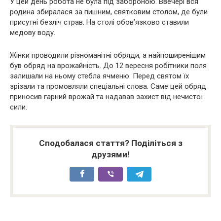
У цей день робота не була під забороною. Ввечері вся
родина збиралася за пишним, святковим столом, де були
присутні безліч страв. На столі обов’язково ставили
медову воду.
Жінки проводили різноманітні обряди, а найпоширенішим
був обряд на врожайність. До 12 вересня робітники поля
залишали на ньому стебла ячменю. Перед святом їх
зрізали та промовляли спеціальні слова. Саме цей обряд
приносив гарний врожай та надавав захист від нечистої
сили.
Сподобалася стаття? Поділіться з
друзями!