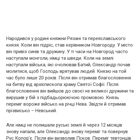
Народився у родині княжни Рязані та переяславського
князя. Коли він підріс, став керівником Новгороду. У місто
він привіз синів та дружину. У ті часи на Новгород часто
наступали монголи, німці та шведи. Коли на землі
наступали війська, які очолював Батий, Олександр почав
молитися, щоб Господь врятував людей. Князю на той
час було лише 20 років. Після він отримав благословення
на битву від архієпископа храму Святої Софії. Після
благословення він вийшов до своєї не великої дружини та
вирушив у бій з підбадьорюючою промовою. Князь
переміг вороже військо на річці Нева. Звідти й отримав
прізвисько – Невський.
Але німці не полишали руські землі й через 12 місяців
знову напали, але Олександр знову переміг та повернув
Рус Копор’є. Після він визволив Псков. Переміг тевтонців