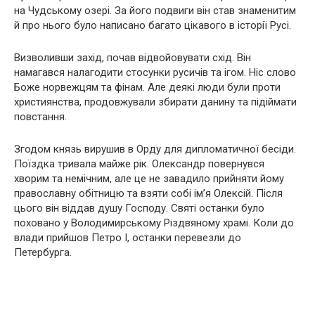
на Чудському озері. За його подвиги він став знаменитим
й про нього було написано багато цікавого в історії Русі.
Визволивши захід, почав відвойовувати схід. Він
намагався налагодити стосунки русичів та ігом. Ніс слово
Боже норвежцям та фінам. Але деякі люди були проти
християнства, продовжували збирати данину та підіймати
повстання.
Згодом князь вирушив в Орду для дипломатичної бесіди.
Поїздка тривала майже рік. Олександр повернувся
хворим та немічним, але це не завадило прийняти йому
православну обітницю та взяти собі ім’я Олексій. Після
цього він віддав душу Господу. Святі останки було
поховано у Володимирському Різдвяному храмі. Коли до
влади прийшов Петро І, останки перевезли до
Петербурга.