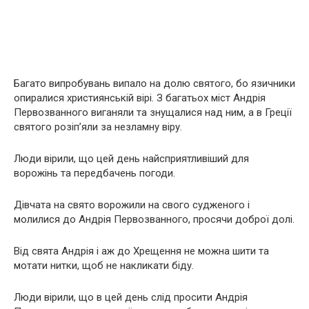
Багато випробувань випало на долю святого, бо язичники
опиралися християнській вірі. З багатьох міст Андрія
Первозванного виганяли та знущалися над ним, а в Греції
святого розіп’яли за незламну віру.
Люди вірили, що цей день найсприятливіший для
ворожінь та передбачень погоди.
Дівчата на свято ворожили на свого судженого і
молилися до Андрія Первозванного, просячи доброї долі.
Від свята Андрія і аж до Хрещення не можна шити та
мотати нитки, щоб не накликати біду.
Люди вірили, що в цей день слід просити Андрія