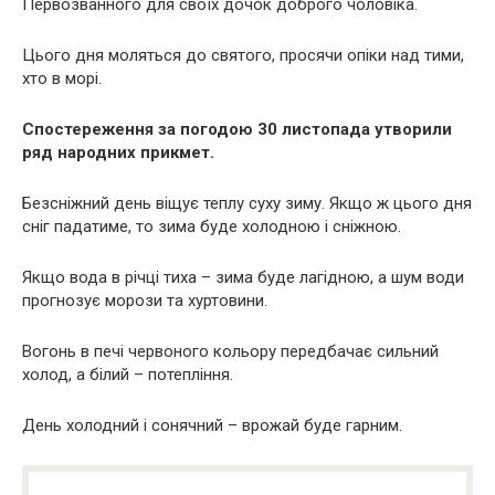
Первозванного для своїх дочок доброго чоловіка.
Цього дня моляться до святого, просячи опіки над тими,
хто в морі.
Спостереження за погодою 30 листопада утворили
ряд народних прикмет.
Безсніжний день віщує теплу суху зиму. Якщо ж цього дня
сніг падатиме, то зима буде холодною і сніжною.
Якщо вода в річці тиха – зима буде лагідною, а шум води
прогнозує морози та хуртовини.
Вогонь в печі червоного кольору передбачає сильний
холод, а білий – потепління.
День холодний і сонячний – врожай буде гарним.