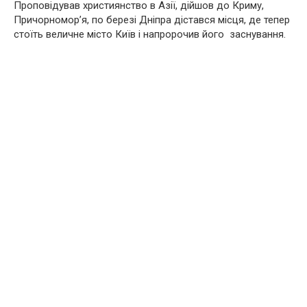
Проповідував християнство в Азії, дійшов до Криму,
Причорномор’я, по березі Дніпра дістався місця, де тепер
стоїть величне місто Київ і напророчив його заснування.