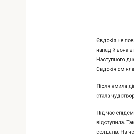
Євдокія не пов
напад й вона в
Наступного дня
Євдокія сміяла
Після вмила ді
стала чудотвор
Під час епідем
відступила. Та
солдатів. На ч