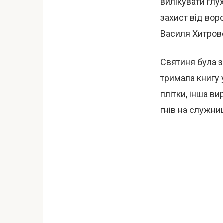
вилікувати глу
захист від вор
Василя Хитров
Святиня була з
тримала книгу 
плітки, інша в
гнів на служни