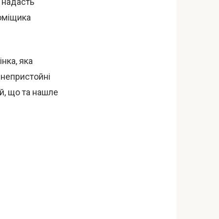
а надасть
поміщика
нка, яка
а непристойні
й, що та нашле