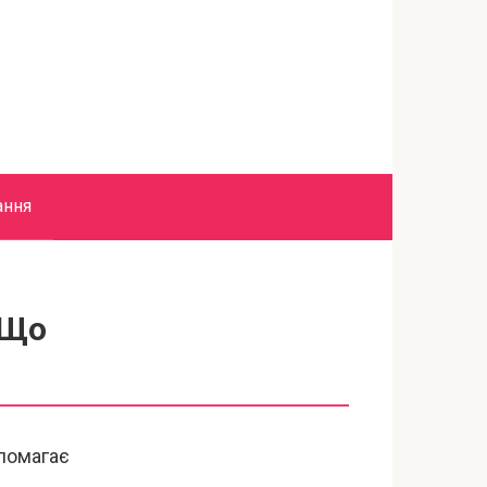
ання
 Що
опомагає