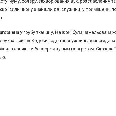
хоту, чуму, холеру, захворювання вух, розслаблення т
ожої сили. Ікону знайшли дві служниці у приміщенні 
о.
агорнена у грубу тканину. На іконі була намальована жі
у руках. Так, як Євдокія, одна зі служниць розповідал
ирішила налякати безсоромну цим портретом. Сказала ї
цю.