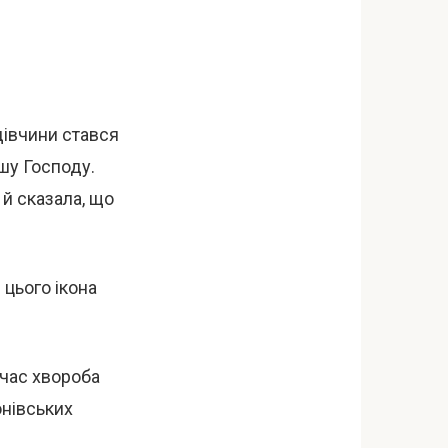
дівчини стався
шу Господу.
 й сказала, що
цього ікона
 час хвороба
онівських