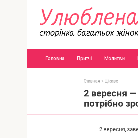
Перейти
к
контенту
Головна
Притчі
Молитви
Главная
»
Цікаве
2 вересня —
потрібно зр
2 вересня, зав