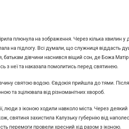
ірила плюнула на зображення. Через кілька хвилин у 
пала на підлогу. Всі думали, що служниця віддасть ду
, батькам дівчини наснився віщий сон, де Божа Матір
сь з неї та наказала помолитись перед святинею.
вчину святою водою. Євдокія прийшла до тями. Після 
ною та зцілювала від різноманітних хвороб.
ії, люди з іконою ходили навколо міста. Через деякий
кож, святиня захистила Калузьку губернію від наполе
есть перемоги провели хресний хід разом з іконою.