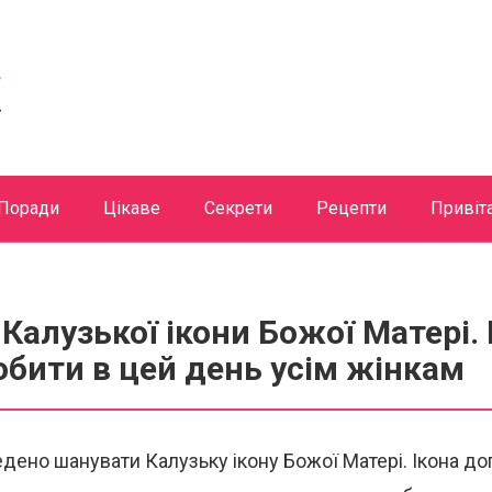
Поради
Цікаве
Секрети
Рецепти
Привіт
 Калузької ікони Божої Матері.
обити в цей день усім жінкам
едено шанувати Калузьку ікону Божої Матері. Ікона д