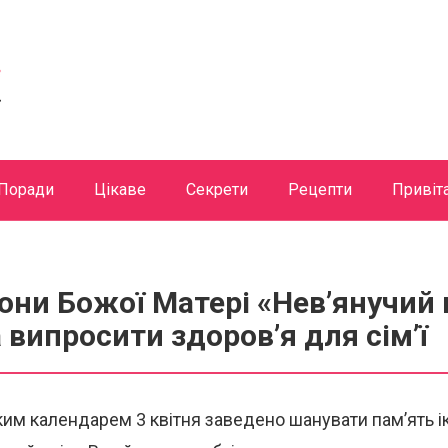
Поради
Цікаве
Секрети
Рецепти
Привіт
кони Божої Матері «Нев’янучий 
випросити здоров’я для сім’ї
им календарем 3 квітня заведено шанувати пам’ять і