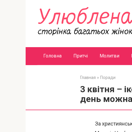
Перейти
к
контенту
Головна
Притчі
Молитви
Главная
»
Поради
3 квітня – і
день можна 
За християнськ