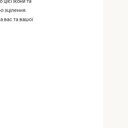
 цієї ікони та
о зцілення.
а вас та вашої