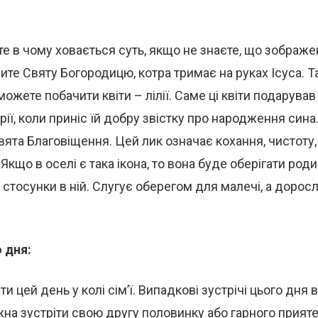
е в чому ховається суть, якщо не знаєте, що зображено
чите Святу Богородицю, котра тримає на руках Ісуса. Т
 можете побачити квіти – лілії. Саме ці квіти подарува
рії, коли приніс їй добру звістку про народження сина
вята Благовіщення. Цей лик означає кохання, чистоту
 Якщо в оселі є така ікона, то вона буде оберігати роди
стосунки в ній. Слугує оберегом для малечі, а доросл
 дня:
и цей день у колі сім’ї. Випадкові зустрічі цього дня 
жна зустріти свою другу половинку або гарного прияте