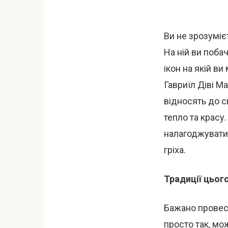
Ви не зрозумієт
На ній ви поба
ікон на якій ви
Гавриїл Діві Ма
відносять до с
тепло та красу.
налагоджувати 
гріха.
Традиції цього
Бажано провест
просто так, мо