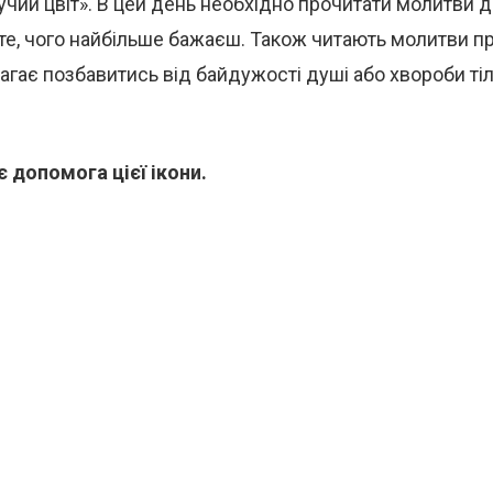
учий цвіт». В цей день необхідно прочитати молитви до
те, чого найбільше бажаєш. Також читають молитви пр
гає позбавитись від байдужості душі або хвороби тіл
 допомога цієї ікони.