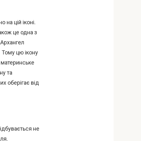
 на цій іконі.
акож це одна з
в Архангел
. Тому цю ікону
, материнське
ну та
их оберігає від
відбувається не
ля.