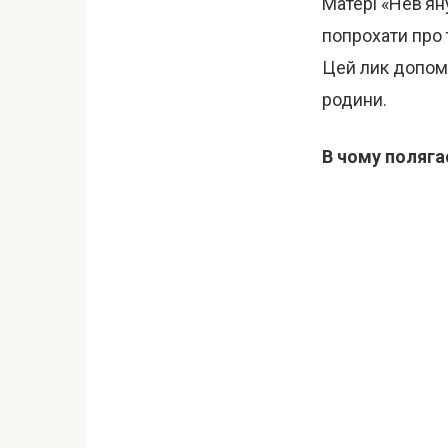
Матері «Нев’ян
попрохати про 
Цей лик допома
родини.
В чому полягає