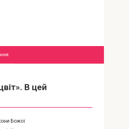
ання
цвіт». В цей
кони Божої