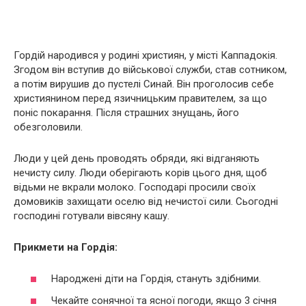
Гордій народився у родині християн, у місті Каппадокія.
Згодом він вступив до військової служби, став сотником,
а потім вирушив до пустелі Синай. Він проголосив себе
християнином перед язичницьким правителем, за що
поніс покарання. Після страшних знущань, його
обезголовили.
Люди у цей день проводять обряди, які відганяють
нечисту силу. Люди оберігають корів цього дня, щоб
відьми не вкрали молоко. Господарі просили своїх
домовиків захищати оселю від нечистої сили. Сьогодні
господині готували вівсяну кашу.
Прикмети на Гордія:
Народжені діти на Гордія, стануть здібними.
Чекайте сонячної та ясної погоди, якщо 3 січня