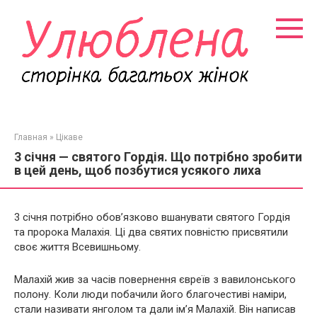
Перейти
к
контенту
Главная
»
Цікаве
3 січня — святого Гордія. Що потрібно зробити
в цей день, щоб позбутися усякого лиха
3 січня потрібно обов’язково вшанувати святого Гордія
та пророка Малахія. Ці два святих повністю присвятили
своє життя Всевишньому.
Малахій жив за часів повернення євреїв з вавилонського
полону. Коли люди побачили його благочестиві наміри,
стали називати янголом та дали ім’я Малахій. Він написав