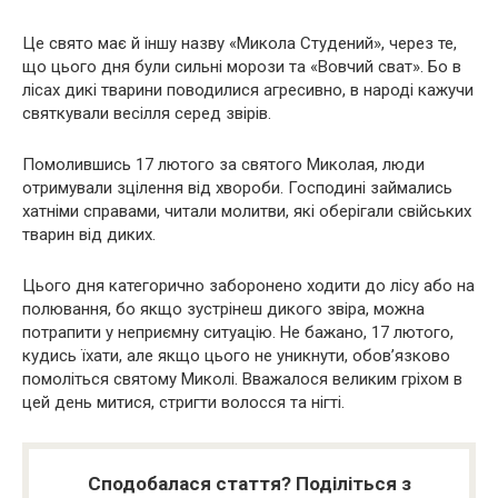
Це свято має й іншу назву «Микола Студений», через те,
що цього дня були сильні морози та «Вовчий сват». Бо в
лісах дикі тварини поводилися агресивно, в народі кажучи
святкували весілля серед звірів.
Помолившись 17 лютого за святого Миколая, люди
отримували зцілення від хвороби. Господині займались
хатніми справами, читали молитви, які оберігали свійських
тварин від диких.
Цього дня категорично заборонено ходити до лісу або на
полювання, бо якщо зустрінеш дикого звіра, можна
потрапити у неприємну ситуацію. Не бажано, 17 лютого,
кудись їхати, але якщо цього не уникнути, обов’язково
помоліться святому Миколі. Вважалося великим гріхом в
цей день митися, стригти волосся та нігті.
Сподобалася стаття? Поділіться з