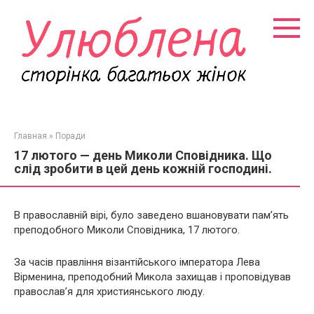
Перейти
к
контенту
Главная
»
Поради
17 лютого — день Миколи Сповідника. Що
слід зробити в цей день кожній господині.
В православній вірі, було заведено вшановувати пам’ять
преподобного Миколи Сповідника, 17 лютого.
За часів правління візантійського імператора Лева
Вірменина, преподобний Микола захищав і проповідував
православ’я для християнського люду.