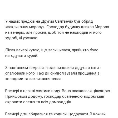
У наших предків на Другий Святвечір був обряд
«закликання морозу». Господар будинку кликав Мороза
на вечерю, але просив, щоб той не нашкодив ні його
худобі, ні урожаю.
Після вечері кутею, що залишилася, прийнято було
нагодувати курей.
З настанням темряви, люди виносили дідуха з хати і
спалювали його. Такі дії символізували прощання з
холодами та закликання тепла.
Ввечері в церкві святили воду. Вона вважалася цілющою.
Прийшовши додому, господар освяченою водою мав
скропити оселю та всіх домочадців.
Ввечері діти збиралися та ходили щедрувати. В кожній