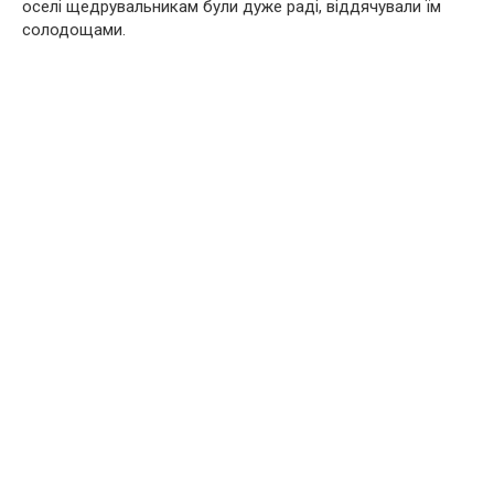
оселі щедрувальникам були дуже раді, віддячували їм
солодощами.