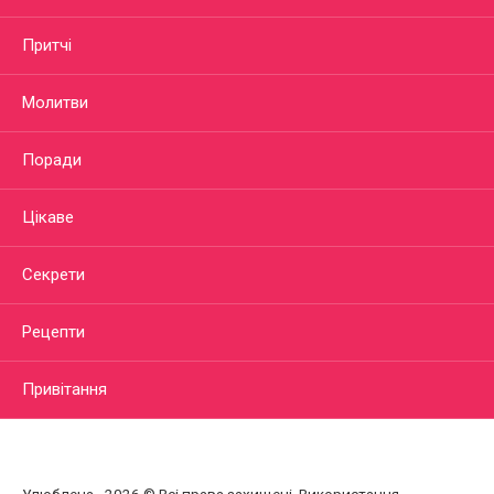
Притчі
Молитви
Поради
Цікаве
Секрети
Рецепти
Привітання
Улюблена - 2026 © Всі права захищені. Використання