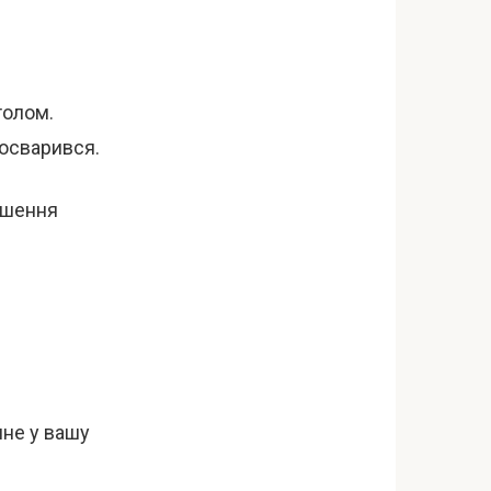
толом.
посварився.
ішення
яне у вашу