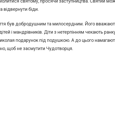
молитися святому, просячи заступництва. Святий мож
а відвернути біди.
ття був добродушним та милосердним. Його вважают
ітей і мандрівників. Діти з нетерпінням чекають ранку
иколая подарунок під подушкою. А до цього намагаю
но, щоб не засмутити Чудотворця.