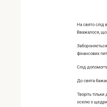
На свято слід 
Вважалося, що 
Забороняється
фінансових пит
Слід допомогти
До свята бажан
Творіть тільки
оселю з щедри