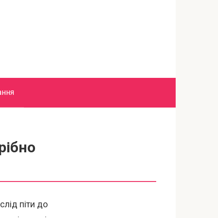
ання
рібно
слід піти до