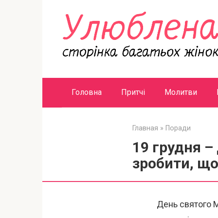
Перейти
к
контенту
Головна
Притчі
Молитви
Главная
»
Поради
19 грудня –
зробити, що
День святого М