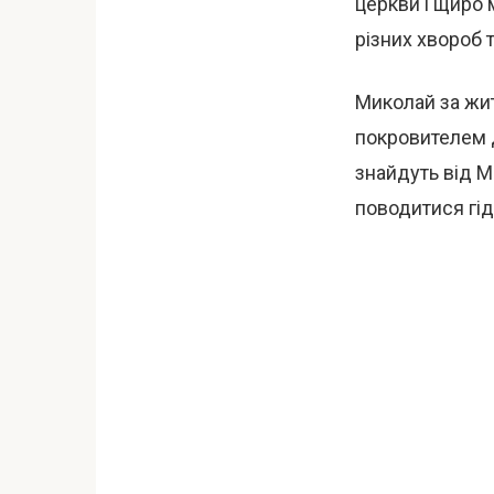
церкви і щиро 
різних хвороб т
Миколай за жи
покровителем д
знайдуть від М
поводитися гід