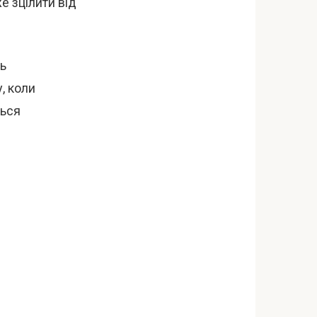
е зцілити від
ь
, коли
ться