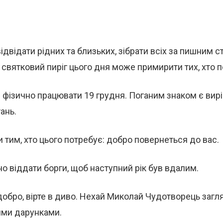
відвідати рідних та близьких, зібрати всіх за пишним с
святковий пиріг цього дня може примирити тих, хто 
 фізично працювати 19 грудня. Поганим знаком є вир
ань.
 тим, хто цього потребує: добро повернеться до вас.
о віддати борги, щоб наступний рік був вдалим.
 добро, вірте в диво. Нехай Миколай Чудотворець загл
ми дарунками.