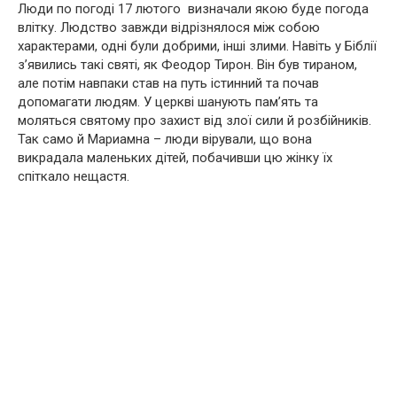
Люди по погоді 17 лютого визначали якою буде погода
влітку. Людство завжди відрізнялося між собою
характерами, одні були добрими, інші злими. Навіть у Біблії
з’явились такі святі, як Феодор Тирон. Він був тираном,
але потім навпаки став на путь істинний та почав
допомагати людям. У церкві шанують пам’ять та
моляться святому про захист від злої сили й розбійників.
Так само й Мариамна – люди вірували, що вона
викрадала маленьких дітей, побачивши цю жінку їх
спіткало нещастя.