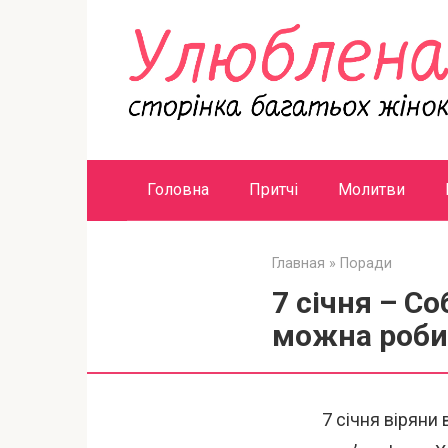
Перейти
к
контенту
Головна
Притчі
Молитви
Главная
»
Поради
7 січня – Со
можна робит
7 січня віряни