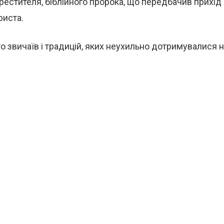
Хрестителя, біблійного пророка, що передбачив прихі
риста.
о звичаїв і традицій, яких неухильно дотримувалися 