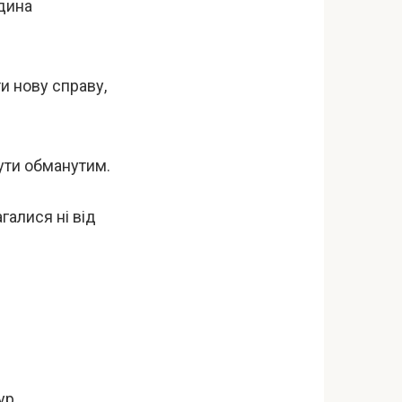
юдина
и нову справу,
ути обманутим.
алися ні від
ур.