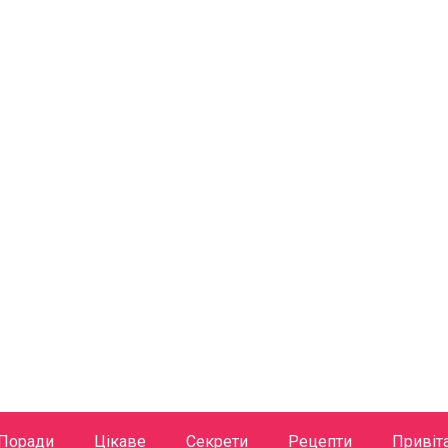
Поради
Цікаве
Секрети
Рецепти
Привіт