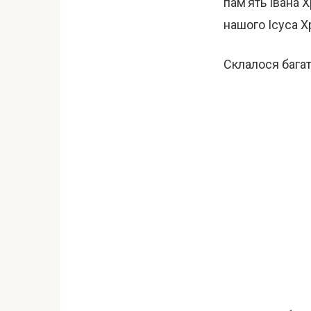
пам’ять Івана 
нашого Ісуса Х
Склалося багат