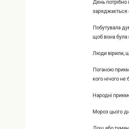
День потрібно 
заряджається с
Побутувала дум
щоб вона була 
Люди вірили, щ
Поганою прикм
кого нічого не 
Народні прикме
Мороз цього дн
Дощ або туман