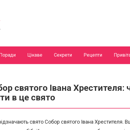
Поради
Цікаве
Секрети
Рецепти
Привіт
бор святого Івана Хрестителя: 
и в це свято
 відзначають свято Собор святого Івана Хрестителя. 