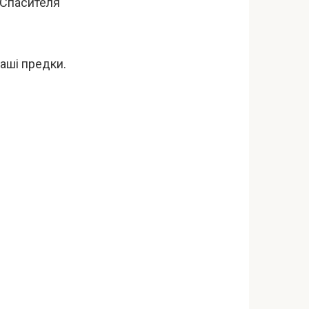
д Спасителя
наші предки.