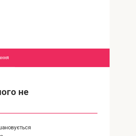
ання
чого не
Вшановується