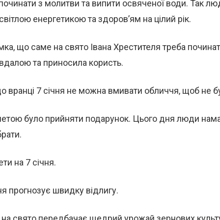
починати з молитви та випити освяченої води. Так л
вітлою енергетикою та здоров’ям на цілий рік.
ка, що саме на свято Івана Хрестителя треба починат
вдалою та приносила користь.
о вранці 7 січня не можна вмивати обличчя, щоб не б
етою було прийняти подарунок. Цього дня люди намаг
брати.
ти на 7 січня.
я прогнозує швидку відлигу.
 на свято передбачає щедрий урожай зернових культ