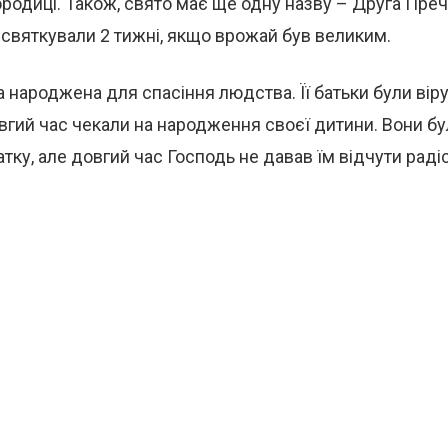
родиці. Також, свято має ще одну назву – Друга Преч
святкували 2 тижні, якщо врожай був великим.
а народжена для спасіння людства. Її батьки були ві
овгий час чекали на народження своєї дитини. Вони 
атку, але довгий час Господь не давав їм відчути радіс