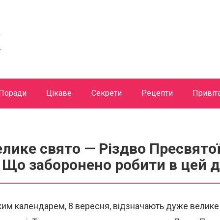
Поради
Цікаве
Секрети
Рецепти
Привіт
елике свято — Різдво Пресвято
 Що заборонено робити в цей 
им календарем, 8 вересня, відзначають дуже велике