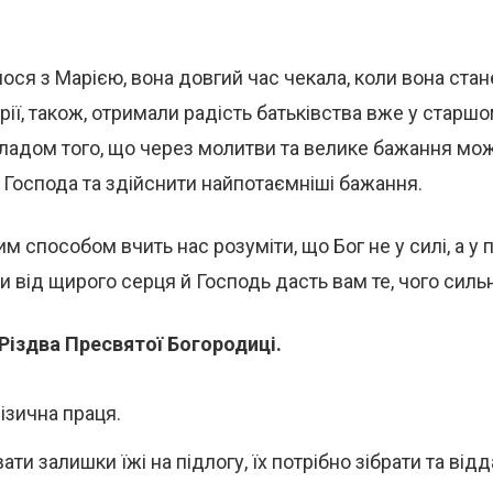
лося з Марією, вона довгий час чекала, коли вона стан
ії, також, отримали радість батьківства вже у старшом
ладом того, що через молитви та велике бажання мо
Господа та здійснити найпотаємніші бажання.
м способом вчить нас розуміти, що Бог не у силі, а у 
 від щирого серця й Господь дасть вам те, чого силь
Різдва Пресвятої Богородиці.
ізична праця.
ти залишки їжі на підлогу, їх потрібно зібрати та від