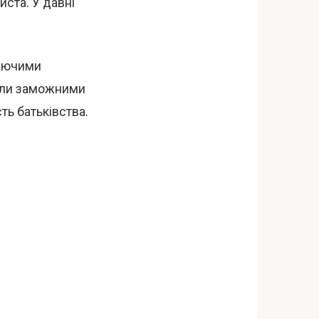
иста. У давні
руючими
були заможними
ть батьківства.