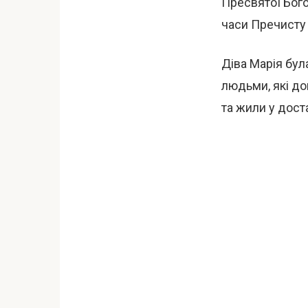
Пресвятої Бого
часи Пречисту 
Діва Марія бул
людьми, які д
та жили у дост