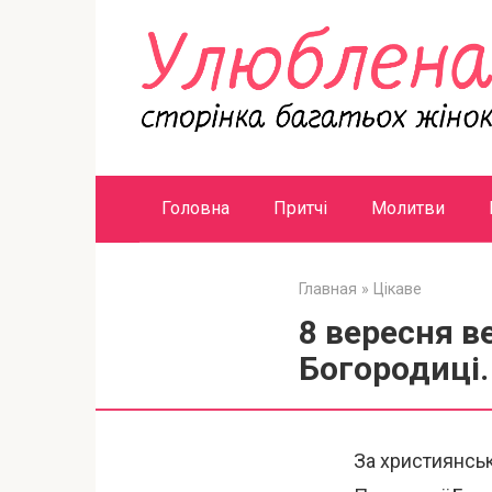
Перейти
к
контенту
Головна
Притчі
Молитви
Главная
»
Цікаве
8 вересня в
Богородиці.
За християнськ