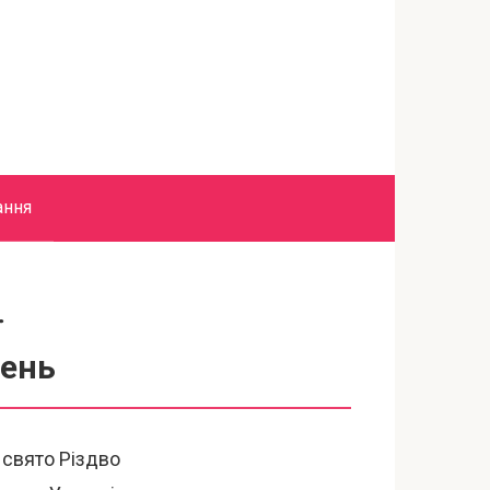
ання
ї
день
 свято Різдво