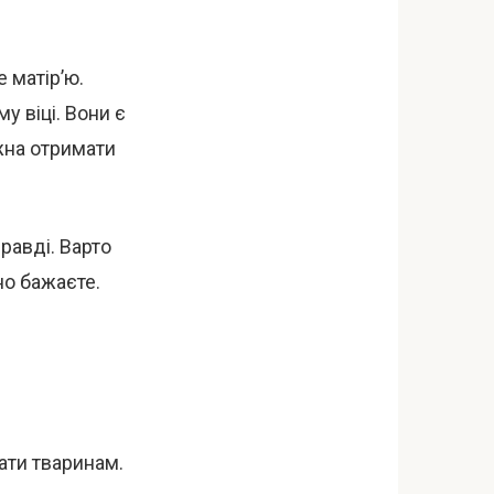
е матір’ю.
у віці. Вони є
жна отримати
правді. Варто
но бажаєте.
дати тваринам.