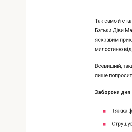
Так само й ста
Батьки Діви Мар
яскравим прик
милостиню від 
Всевишній, таки
лише попросити
Заборони дня 
Тяжка ф
Струшува