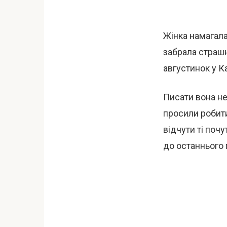
Жінка намагала
забрала страшн
августинок у К
Писати вона не
просили робити
відчути ті почу
до останнього 