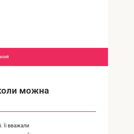
ання
 коли можна
. Її вважали