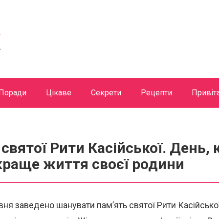
Поради
Цікаве
Секрети
Рецепти
Привіт
 святої Рити Касійської. День,
краще життя своєї родини
вня заведено шанувати пам’ять святої Рити Касійської