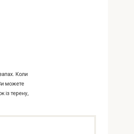
запах. Коли
 Ви можете
к із терену,