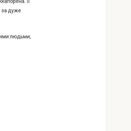
ккапорена. Її
і за дуже
ними людьми,