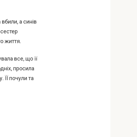
 вбили, а синів
 сестер
о життя.
вала все, що її
дніх, просила
. ЇЇ почули та