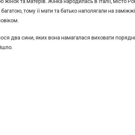
жінок та матерів. Жінка народилась в Італії, місто Ро
 багатою, тому її мати та батько наполягали на заміжж
овіком.
лося два сини, яких вона намагалася виховати поряд
йшло.