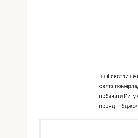
Інші сестри не
свята померла,
побачити Риту о
поряд – бджоли