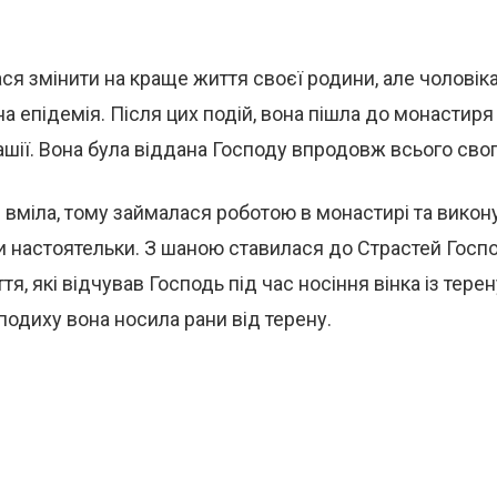
ся змінити на краще життя своєї родини, але чоловіка
а епідемія. Після цих подій, вона пішла до монастиря
ашії. Вона була віддана Господу впродовж всього свог
 вміла, тому займалася роботою в монастирі та викону
 настоятельки. З шаною ставилася до Страстей Госпо
ття, які відчував Господь під час носіння вінка із терену
подиху вона носила рани від терену.