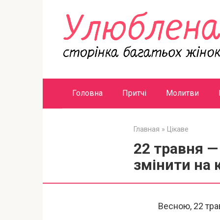
Перейти
к
контенту
Головна
Притчі
Молитви
Главная
»
Цікаве
22 травня —
змінити на 
Весною, 22 тра