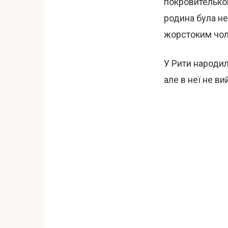
покровителькою 
родина була не
жорстоким чол
У Рити народи
але в неї не ви