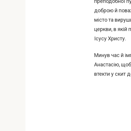
преподобної пу
доброю й пова
місто та вируш
церкви, в якій
Ісусу Христу.
Минув час й ім
Анастасію, щоб 
втекти у скит 