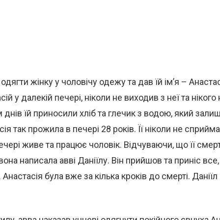
одягти жінку у чоловічу одежу та дав їй ім’я – Анастас
й у далекій печері, ніколи не виходив з неї та нікого
м днів їй приносили хліб та глечик з водою, який зали
ія так прожила в печері 28 років. Її ніколи не сприймал
ечері живе та працює чоловік. Відчуваючи, що її смер
она написала авві Даніїлу. Він прийшов та приніс все
Анастасія була вже за кілька кроків до смерті. Даніїл 
лу, авва наказав учневі одягнути покійного євнуха Ан