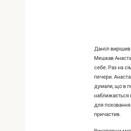
Даніїл вирішив 
Мешкав Анастасі
себе. Раз на сі
печери. Анастас
думали, що в п
наближається в
для поховання. 
причастив.
Викопавши моги