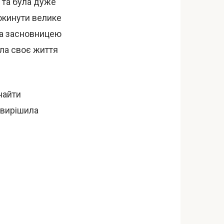
 та була дуже
окинути велике
ла засновницею
ила своє життя
найти
а вирішила