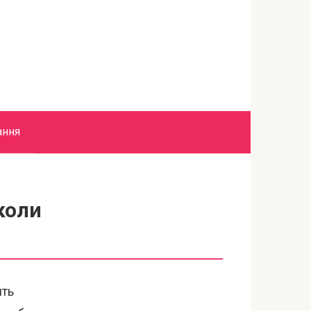
ання
коли
ять