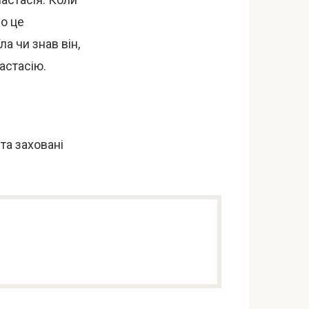
ро це
а чи знав він,
астасію.
та заховані