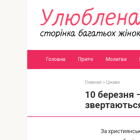
Перейти
к
контенту
Головна
Притчі
Молитви
Главная
»
Цікаве
10 березня 
звертаються
За християнськ