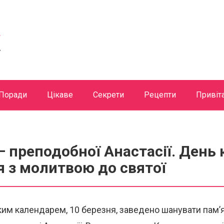
Поради
Цікаве
Секрети
Рецепти
Привіт
— преподобної Анастасії. День 
 з молитвою до святої
им календарем, 10 березня, заведено шанувати пам’