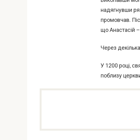
надягнувши ряс
промовчав. Післ
що Анастасій –
Через декілька
У 1200 році, с
поблизу церкви