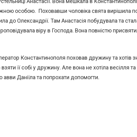
стельниці Анастасії. Вона мешкала в Константинополі
жною особою. Поховавши чоловіка свята вирішила п
ила до Олександрії. Там Анастасія побудувала та ста
 проповідувала віру в Господа. Вона повністю присвят
ператор Константинополя поховав дружину та хотів з
взяти її собі у дружину. Але вона не хотіла весілля т
до авви Даніїла та попрохати допомогти.