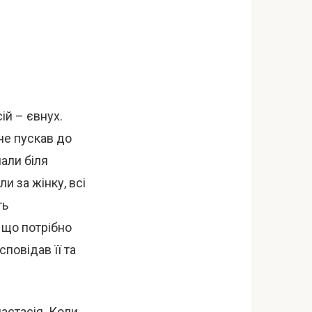
ій – євнух.
 не пускав до
шали біля
и за жінку, всі
ть
, що потрібно
сповідав її та
астасія. Коли