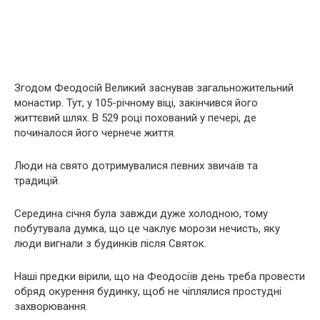
Згодом Феодосій Великий заснував загальножительний
монастир. Тут, у 105-річному віці, закінчився його
життєвий шлях. В 529 році похований у печері, де
починалося його чернече життя.
Люди на свято дотримувалися певних звичаїв та
традицій.
Середина січня була завжди дуже холодною, тому
побутувала думка, що це чаклує морози нечисть, яку
люди вигнали з будинків після Святок.
Наші предки вірили, що на Феодосіїв день треба провести
обряд окурення будинку, щоб не чіплялися простудні
захворювання.