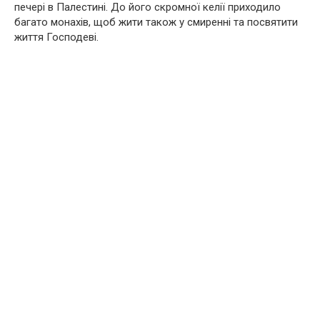
печері в Палестині. До його скромної келії приходило
багато монахів, щоб жити також у смиренні та посвятити
життя Господеві.