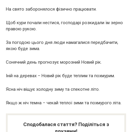
На свято заборонялося фізично працювати.
Щоб кури почали нестися, господарі розкидали їм зерно
правою рукою.
За погодою цього дня люди намагалися передбачити,
якою буде зима.
Сонячний день прогнозує морозний Новий рік.
Іній на деревах – Новий рік буде теплим та похмурим.
Ясна ніч віщує холодну зиму та спекотне літо.
Якщо ж ніч темна – чекай теплої зими та похмурого літа.
Сподобалася стаття? Поділіться з
друзями!