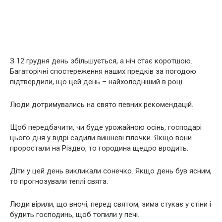
З 12 грудня день збільшується, а ніч стає коротшою.
Багаторічні спостереження наших предків за погодою
підтвердили, що цей день – найхолодніший в році.
Люди дотримувались на свято певних рекомендацій.
Щоб передбачити, чи буде урожайною осінь, господарі
цього дня у відрі садили вишневі гілочки. Якщо вони
проростали на Різдво, то городина щедро вродить.
Діти у цей день викликали сонечко. Якщо день був ясним,
то прогнозували теплі свята.
Люди вірили, що вночі, перед святом, зима стукає у стіни і
будить господинь, щоб топили у печі.