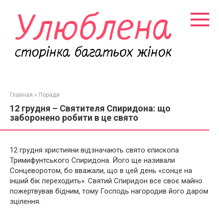
Перейти
к
контенту
Главная
»
Поради
12 грудня – Святителя Спиридона: що
заборонено робити в це свято
12 грудня християни відзначають свято єпископа
Тримифунтського Спиридона. Його ще називали
Сонцеворотом, бо вважали, що в цей день «сонце на
інший бік переходить». Святий Спиридон все своє майно
пожертвував бідним, тому Господь нагородив його даром
зцілення.