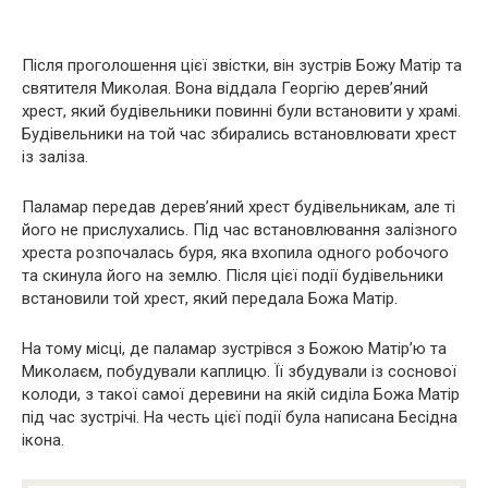
Після проголошення цієї звістки, він зустрів Божу Матір та
святителя Миколая. Вона віддала Георгію дерев’яний
хрест, який будівельники повинні були встановити у храмі.
Будівельники на той час збирались встановлювати хрест
із заліза.
Паламар передав дерев’яний хрест будівельникам, але ті
його не прислухались. Під час встановлювання залізного
хреста розпочалась буря, яка вхопила одного робочого
та скинула його на землю. Після цієї події будівельники
встановили той хрест, який передала Божа Матір.
На тому місці, де паламар зустрівся з Божою Матір’ю та
Миколаєм, побудували каплицю. Її збудували із соснової
колоди, з такої самої деревини на якій сиділа Божа Матір
під час зустрічі. На честь цієї події була написана Бесідна
ікона.