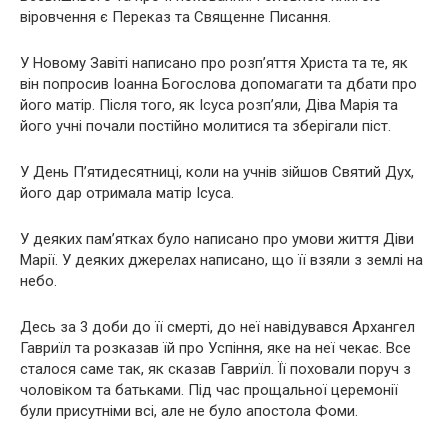
віровчення є Переказ та Священне Писання.
У Новому Завіті написано про розп’яття Христа та те, як
він попросив Іоанна Богослова допомагати та дбати про
його матір. Після того, як Ісуса розп’яли, Діва Марія та
його учні почали постійно молитися та зберігали піст.
У День П’ятидесятниці, коли на учнів зійшов Святий Дух,
його дар отримала матір Ісуса.
У деяких пам’ятках було написано про умови життя Діви
Марії. У деяких джерелах написано, що її взяли з землі на
небо.
Десь за 3 доби до її смерті, до неї навідувався Архангел
Гавриїл та розказав їй про Успіння, яке на неї чекає. Все
сталося саме так, як сказав Гавриїл. Її поховали поруч з
чоловіком та батьками. Під час прощальної церемонії
були присутніми всі, але не було апостола Фоми.