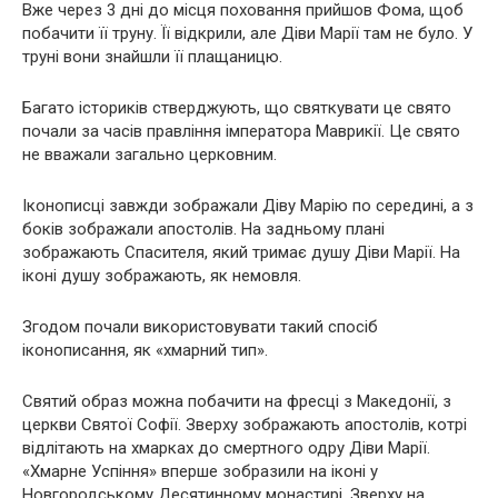
Вже через 3 дні до місця поховання прийшов Фома, щоб
побачити її труну. Її відкрили, але Діви Марії там не було. У
труні вони знайшли її плащаницю.
Багато істориків стверджують, що святкувати це свято
почали за часів правління імператора Маврикії. Це свято
не вважали загально церковним.
Іконописці завжди зображали Діву Марію по середині, а з
боків зображали апостолів. На задньому плані
зображають Спасителя, який тримає душу Діви Марії. На
іконі душу зображають, як немовля.
Згодом почали використовувати такий спосіб
іконописання, як «хмарний тип».
Святий образ можна побачити на фресці з Македонії, з
церкви Святої Софії. Зверху зображають апостолів, котрі
відлітають на хмарках до смертного одру Діви Марії.
«Хмарне Успіння» вперше зобразили на іконі у
Новгородському Десятинному монастирі. Зверху на