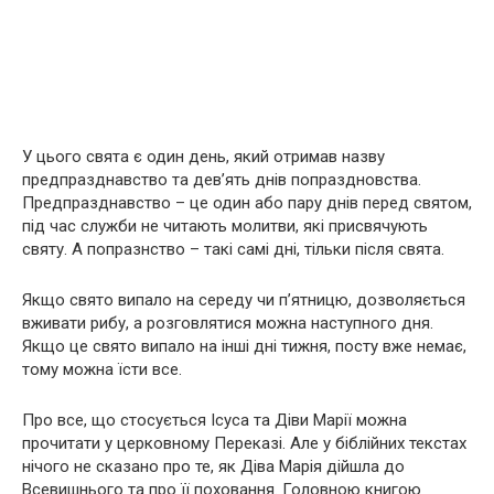
У цього свята є один день, який отримав назву
предпразднавство та дев’ять днів попраздновства.
Предпразднавство – це один або пару днів перед святом,
під час служби не читають молитви, які присвячують
святу. А попразнство – такі самі дні, тільки після свята.
Якщо свято випало на середу чи п’ятницю, дозволяється
вживати рибу, а розговлятися можна наступного дня.
Якщо це свято випало на інші дні тижня, посту вже немає,
тому можна їсти все.
Про все, що стосується Ісуса та Діви Марії можна
прочитати у церковному Переказі. Але у біблійних текстах
нічого не сказано про те, як Діва Марія дійшла до
Всевишнього та про її поховання. Головною книгою