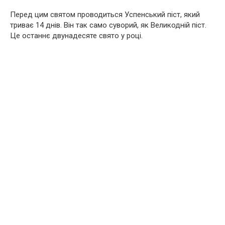
Перед цим святом проводиться Успенський піст, який
триває 14 днів. Він так само суворий, як Великодній піст.
Це останнє двунадесяте свято у році.