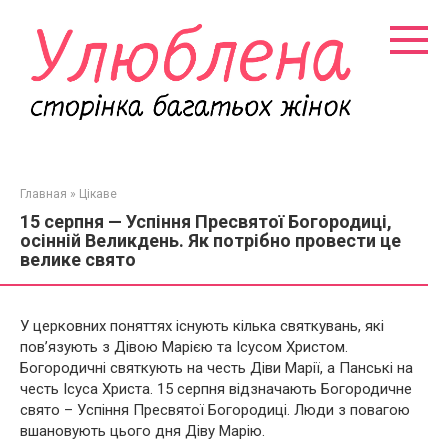
Перейти
к
контенту
Главная
»
Цікаве
15 серпня — Успіння Пресвятої Богородиці,
осінній Великдень. Як потрібно провести це
велике свято
У церковних поняттях існують кілька святкувань, які
пов’язують з Дівою Марією та Ісусом Христом.
Богородичні святкують на честь Діви Марії, а Панські на
честь Ісуса Христа. 15 серпня відзначають Богородичне
свято – Успіння Пресвятої Богородиці. Люди з повагою
вшановують цього дня Діву Марію.