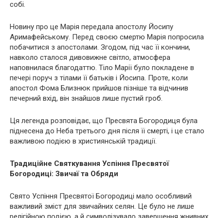
собі.
Новину про це Марія передала апостолу Йосипу
Аримафейському. Перед своєю смертю Марія попросила
побачитися з апостолами. Згодом, під час її кончини,
навколо сталося дивовижне світло, атмосфера
наповнилася благодаттю. Тіло Марії було покладене в
печері поруч з тілами її батьків і Йосипа. Проте, коли
апостол Фома Близнюк прийшов пізніше та відчинив
печерний вхід, він знайшов лише пустий гроб.
Ця легенда розповідає, що Пресвята Богородиця була
піднесена до Неба третього дня після її смерті, і це стало
важливою подією в християнській традиції.
Традиційне Святкування Успіння Пресвятої
Богородиці: Звичаї та Обряди
Свято Успіння Пресвятої Богородиці мало особливий
важливий зміст для звичайних селян. Це було не лише
релігійною подією, а й символізувало завершення жнивних