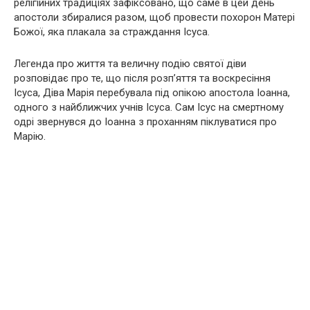
релігійних традиціях зафіксовано, що саме в цей день
апостоли збиралися разом, щоб провести похорон Матері
Божої, яка плакала за страждання Ісуса.
Легенда про життя та величну подію святої діви
розповідає про те, що після розп’яття та воскресіння
Ісуса, Діва Марія перебувала під опікою апостола Іоанна,
одного з найближчих учнів Ісуса. Сам Ісус на смертному
одрі звернувся до Іоанна з проханням піклуватися про
Марію.