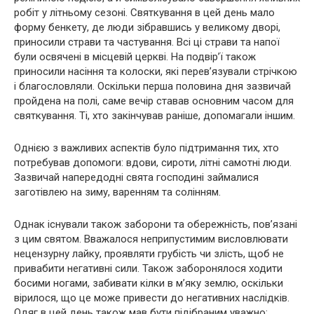
робіт у літньому сезоні. Святкування в цей день мало
форму бенкету, де люди зібравшись у великому дворі,
приносили страви та частування. Всі ці страви та напої
були освячені в місцевій церкві. На подвір’ї також
приносили насіння та колоски, які перев’язували стрічкою
і благословляли. Оскільки перша половина дня зазвичай
пройдена на полі, саме вечір ставав основним часом для
святкування. Ті, хто закінчував раніше, допомагали іншим.
Однією з важливих аспектів було підтримання тих, хто
потребував допомоги: вдови, сироти, літні самотні люди.
Зазвичай напередодні свята господині займалися
заготівлею на зиму, варенням та солінням.
Однак існували також заборони та обережність, пов’язані
з цим святом. Вважалося неприпустимим висловлювати
нецензурну лайку, проявляти грубість чи злість, щоб не
привабити негативні сили. Також заборонялося ходити
босими ногами, забивати кілки в м’яку землю, оскільки
вірилося, що це може привести до негативних наслідків.
Одяг в цей день також мав бути підібраним уважно: