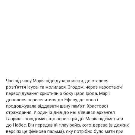
Час від часу Марія відвідувала місця, де сталося
розп’яття Ісуса, та молилася. Згодом, через наростаючі
переслідування християн з боку царя Ірода, Марії
довелося переселитися до Ефесу, де вона і
продовжувала віддавати шану пам’яті Христової
страждання. У один із днів до неї з’явився архангел
Гавриїл і повідомив, що через три дні Марія підніметься
до Небес. Він передав їй гілку райського дерева (в деяких
версіях це фінікова пальма), яку потрібно було мати при