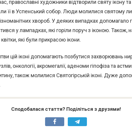
ас, православні художники відтворили святу ікону т
ли її в Успенський собор. Люди молилися святому ли
різноманітних хвороб. У деяких випадках допомагало
тився у лампадках, які горіли поруч з іконою. Також, 
квітки, які були прикрасою ікони.
тви цій іконі допомагають позбутися захворювань ни
лів, онкології, акромегалії, аденоми гіпофіза та астми
тину, також молилися Святогірській іконі. Дуже доп
.
Сподобалася стаття? Поділіться з друзями!