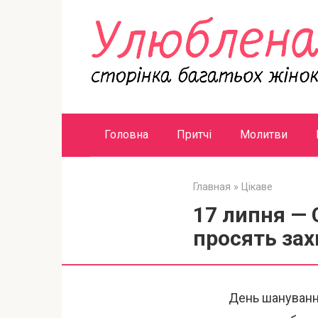
Перейти
к
контенту
Головна
Притчі
Молитви
Главная
»
Цікаве
17 липня — 
просять зах
День шанування