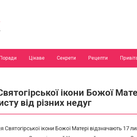
Поради
Цікаве
Секрети
Рецепти
Привіт
Святогірської ікони Божої Матер
исту від різних недуг
 Святогірської ікони Божої Матері відзначають 17 л