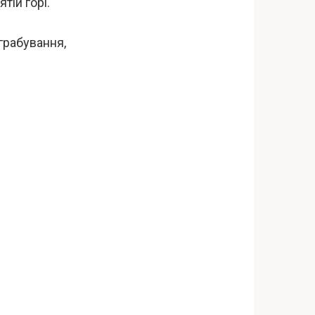
тій горі.
грабування,