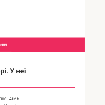
ання
і. У неї
ипня. Саме