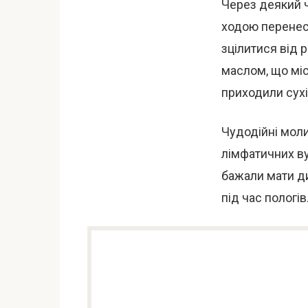
Через деякий ч
ходою перенес
зцілитися від 
маслом, що міс
приходили сухі 
Чудодійні моли
лімфатичних вуз
бажали мати ди
під час пологів