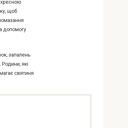
а хресною
ку, щоб
 помазання
на допомогу
рок, запалень
. Родини, які
омагає святиня