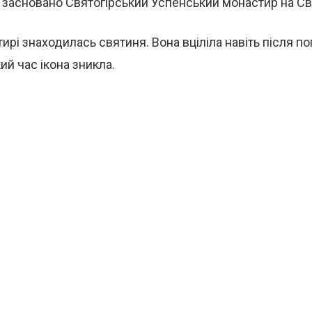
 засновано Святогірський Успенський монастир на Свя
ирі знаходилась святиня. Вона вціліла навіть після по
ий час ікона зникла.