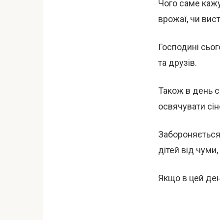
Чого саме каж
врожаї, чи вис
Господині сьог
та друзів.
Також в день 
освячувати сін
Забороняється 
дітей від чуми,
Якщо в цей ден