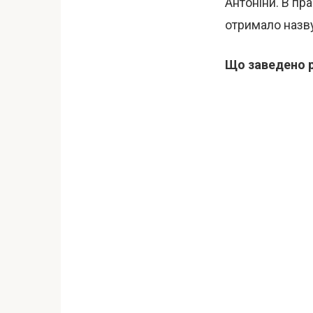
Антоніни. В пр
отримало назв
Що заведено р