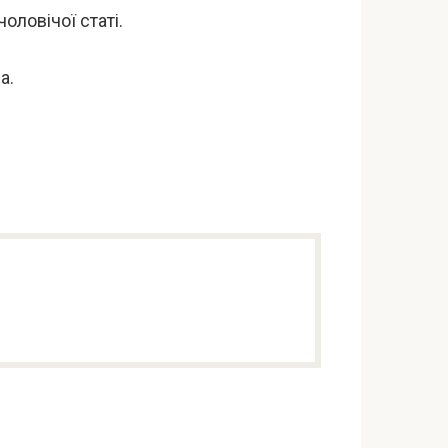
оловічої статі.
а.