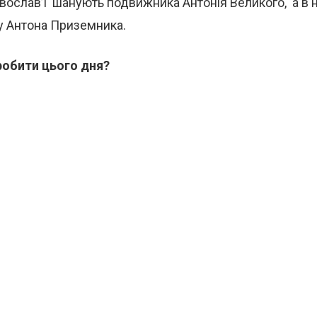
авослав’ї шанують подвижника Антонія Великого, а в 
у Антона Приземника.
обити цього дня?