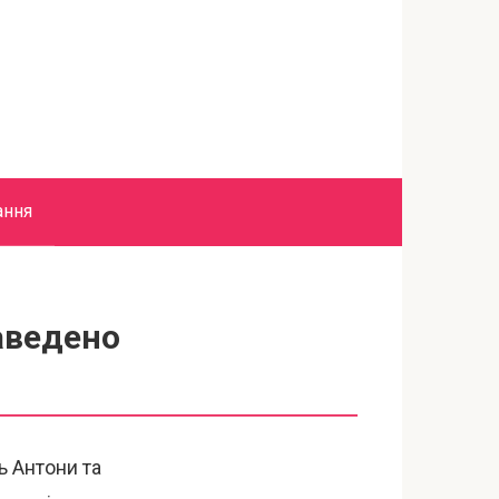
ання
заведено
ь Антони та