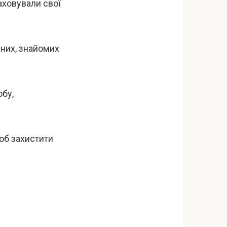
аховували свої
дних, знайомих
бу,
щоб захистити