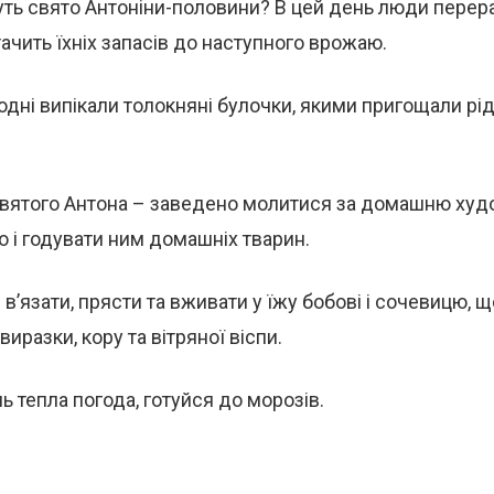
уть свято Антоніни-половини? В цей день люди перер
тачить їхніх запасів до наступного врожаю.
одні випікали толокняні булочки, якими пригощали рі
святого Антона – заведено молитися за домашню худо
о і годувати ним домашніх тварин.
в’язати, прясти та вживати у їжу бобові і сочевицю, 
 виразки, кору та вітряної віспи.
ь тепла погода, готуйся до морозів.