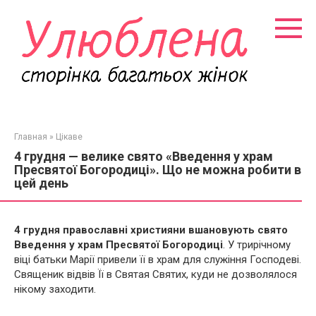
Перейти
к
контенту
Главная
»
Цікаве
4 грудня — велике свято «Введення у храм
Пресвятої Богородиці». Що не можна робити в
цей день
4 грудня православні християни вшановують свято
Введення у храм Пресвятої Богородиці
. У трирічному
віці батьки Марії привели її в храм для служіння Господеві.
Священик відвів Її в Святая Святих, куди не дозволялося
нікому заходити.