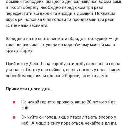
домівки господинь, які цього дня залишилися вдома самі.
В якості оберегу, необхідно перед сном три рази
перехрестити всі входи та виходи з домівки. Поклавши
якусь річ чоловіка біля голови та прочитавши три рази
«Отче наш» засинати.
Заведено на це свято випікати обрядові «кокурки» — це
таке печиво, яке готували на коров’ячому маслі й мало
круглу форму.
Прийнято у День Льва спробувати добути вогонь з горна
у ковалів. Якщо у вас вийшло, несіть вогонь у поле. Таким
способом скріпляли єднання борони, сохи та землі.
Прикмети цього дня.
Не чекай гарного врожаю, якщо 20 лютого йде
сніг.
Очікуйте снігопад, якщо птахи літають високо у
небі. А якщо в снігу пораються, чекайте відлиги.