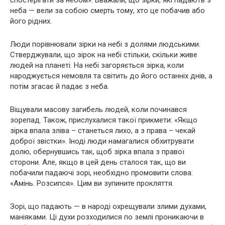
неба — вели за собою смерть тому, хто це побачив або
його рідних.
Люди порівнювали зірки на небі з долями людськими.
Стверджували, що зірок на небі стільки, скільки живе
людей на планеті. На небі загоряється зірка, коли
народжується немовля та світить до його останніх днів, а
потім згасає й падає з неба.
Віщували масову загибель людей, коли починався
зорепад. Також, прислухалися такої прикмети: «Якщо
зірка впала зліва – станеться лихо, а з права – чекай
доброї звістки». Іноді люди намагалися обхитрувати
долю, обернувшись так, щоб зірка впала з правої
сторони. Але, якщо в цей день сталося так, що ви
побачили падаючі зорі, необхідно промовити слова:
«Амінь. Розсипся». Цим ви зупините прокляття.
Зорі, що падають — в народі охрещували злими духами,
маніяками. Ці духи розходилися по землі проникаючи в