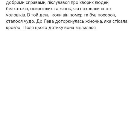
добрими справами, піклувався про хворих людей,
безхатьків, осиротілих та жінок, які поховали своїх
чоловіків. В той день, коли він помер та був похорон,
сталося чудо. До Лева доторкнулась жіночка, яка стікала
кров’ю. Після цього дотику вона зцілилася.