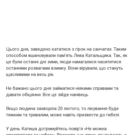
Цього дня, заведено кататися з гірок на санчатах. Таким
способом вшановували пам’ять Лева Катальщика. Так, як
це були останні дні зими, люди намагалися насититися
останніми розвагами взимку. Вони вірували, що стануть
щасливими на весь рік.
Не бажано цього дня займатися ніякими справами та
давати обіцянки. Все це зійде нанівець.
Якщо людина захворіла 20 лютого, то лікування буде
тяжким та тривалим, може навіть призвести до гибелі.
У день Катиша дотримуйтесь повір’я «Не можна
спостерігати за небом». Вважали, що зірки, які падають з