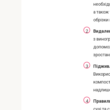
необхідн
а також
обрізки
Видален
з виног
допомож
зростан
Піджив
Викорис
компост
надлишо
Правил
сухі та