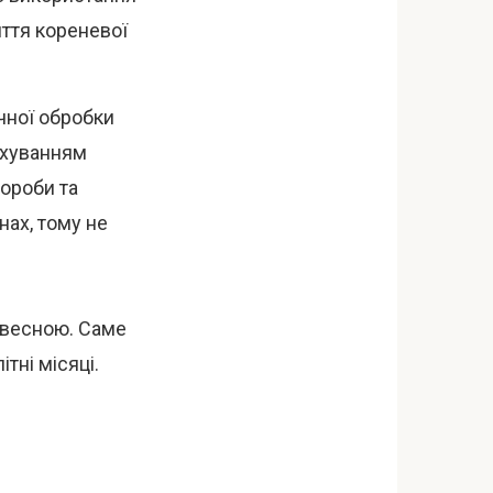
иття кореневої
чної обробки
рахуванням
вороби та
ах, тому не
 весною. Саме
тні місяці.