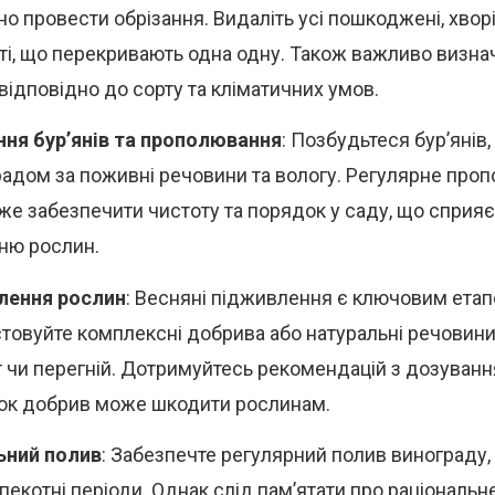
о провести обрізання. Видаліть усі пошкоджені, хворі 
 ті, що перекривають одна одну. Також важливо визна
 відповідно до сорту та кліматичних умов.
ня бур’янів та прополювання
: Позбудьтеся бур’янів
радом за поживні речовини та вологу. Регулярне про
е забезпечити чистоту та порядок у саду, що сприя
ню рослин.
лення рослин
: Весняні підживлення є ключовим етап
товуйте комплексні добрива або натуральні речовини, 
 чи перегній. Дотримуйтесь рекомендацій з дозування
к добрив може шкодити рослинам.
ьний полив
: Забезпечте регулярний полив винограду,
 спекотні періоди. Однак слід пам’ятати про раціональ