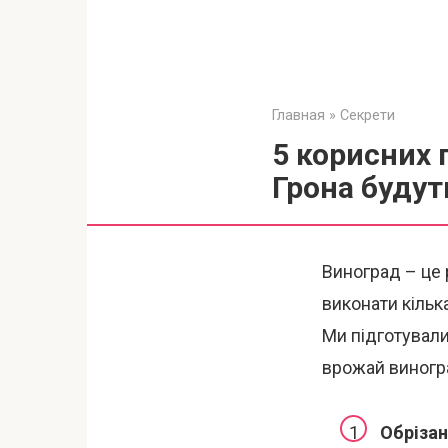
Главная
»
Секрети
5 корисних 
Грона будут
Виноград – це 
виконати кільк
Ми підготували
врожай виногр
Обріза