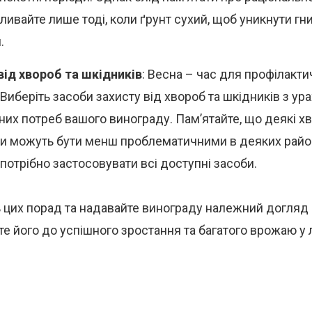
оливайте лише тоді, коли ґрунт сухий, щоб уникнути гн
.
від хвороб та шкідників
: Весна – час для профілакти
 Виберіть засоби захисту від хвороб та шкідників з у
них потреб вашого винограду. Пам’ятайте, що деякі х
и можуть бути менш проблематичними в деяких район
потрібно застосовувати всі доступні засоби.
цих порад та надавайте винограду належний догляд
те його до успішного зростання та багатого врожаю у лі