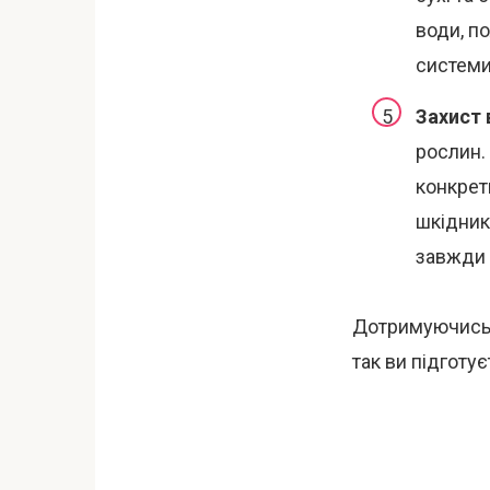
води, п
системи
Захист 
рослин.
конкрет
шкідник
завжди 
Дотримуючись 
так ви підготує