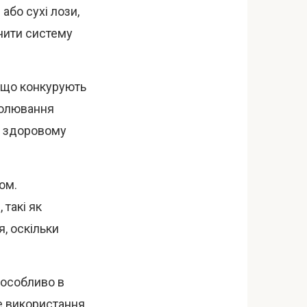
або сухі лози,
чити систему
, що конкурують
полювання
є здоровому
ом.
такі як
, оскільки
 особливо в
не використання