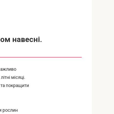
ом навесні.
 важливо
ітні місяці.
 та покращити
м рослин