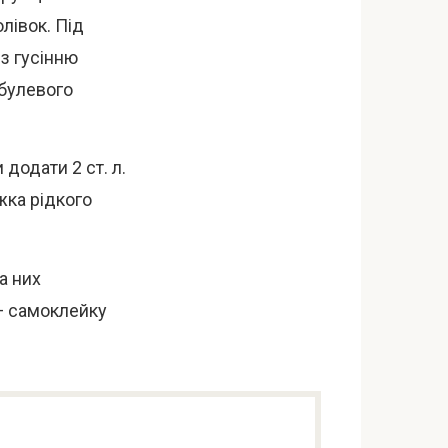
лівок. Під
з гусінню
ибулевого
додати 2 ст. л.
жка рідкого
а них
 — самоклейку