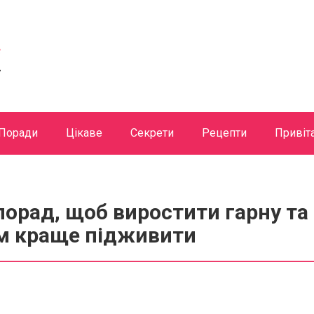
Поради
Цікаве
Секрети
Рецепти
Привіт
порад, щоб виростити гарну та
им краще підживити