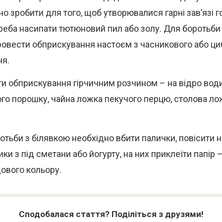
о зробити для того, щоб утворювалися гарні зав’язі го
треба насипати тютюновий пил або золу. Для боротьби 
ровести обприскування настоєм з часникового або ц
я.
и обприскування гірчичним розчином – на відро води 
ого порошку, чайна ложка пекучого перцю, столова ло
отьби з білявкою необхідно вбити палички, повісити н
ики з під сметани або йогурту, на них приклеїти папір
ового кольору.
Сподобалася стаття? Поділіться з друзями!