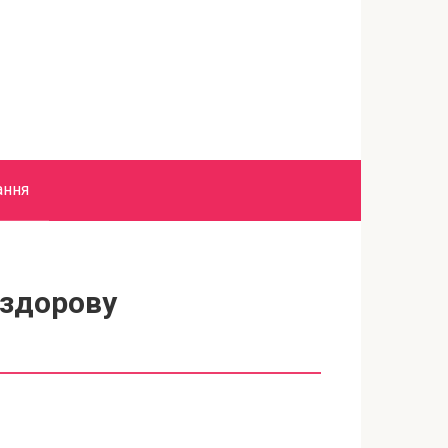
ання
 здорову