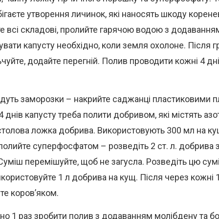
бігаєте утворення личинок, які наносять шкоду коренев
е всі складові, пролийте гарячою водою з додавання
вати капусту необхідно, коли земля охолоне. Після 
чуйте, додайте перегній. Полив проводити кожні 4 дні,
дуть заморозки – накрийте саджанці пластиковими 
 днів капусту треба полити добривом, які містять азо
столова ложка добрива. Використовують 300 мл на кущ
 полийте суперфосфатом – розведіть 2 ст. л. добрива 
Суміш перемішуйте, щоб не загусла. Розведіть цю сум
икористовуйте 1 л добрива на кущ. Після через кожні 
те коров’яком.
но 1 раз зробити полив з додаванням молібдену та бо