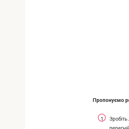
Пропонуємо ро
Зробіть
перегні