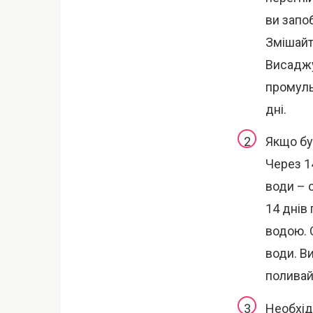
ви запо
Змішайт
Висаджу
промуль
дні.
Якщо бу
Через 14
води – 
14 днів
водою. 
води. В
поливай
Необхід