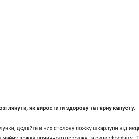
зглянути, як виростити здорову та гарну капусту.
 лунки, додайте в них столову ложку шкарлупи від яєць
й, чайну ложку гірчичного порошку та суперфосфату.