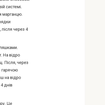
ій системі.
м марганцю.
грядки
 після через 4
пляшками.
т. На відро
. Після, через
з гарячою
іш на відро
14 днів
ру. Це