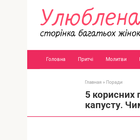
Перейти
к
контенту
Головна
Притчі
Молитви
Главная
»
Поради
5 корисних 
капусту. Ч