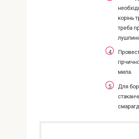
необхідн
корінь 
треба п
лушпинн
Провест
гірчичн
мила.
Для бор
стаканч
смарагд