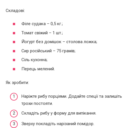
Складові:
Філе судака – 0,5 кг.;
Томат свіжий – 1 шт.;
Йогурт без домішок – столова ложка;
Сир російський – 75 грамів;
Сіль кухонна;
Перець мелений.
Як зробити:
Наріжте рибу порціями. Додайте спеції та залишіть
трохи постояти.
Складіть рибу у форму для випікання.
Зверху покладіть нарізаний помідор.