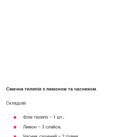
Смачна тиляпія з лимоном та часником.
Складові:
Філе тиляпії – 1 шт.;
Лимон – 3 слайси;
Часник сушений – 2 грами;