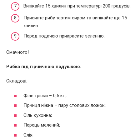
Випікайте 15 хвилин при температурі 200 градусів.
Присипте рибу тертим сиром та випікайте ще 15
хвилин.
Перед подачею прикрасите зеленню.
Смачного!
Рибка під гірчичною подушкою.
Складові:
Філе тріски – 0,5 кг.;
Гірчиця ніжна – пару столових ложок;
Сіль кухонна;
Перець мелений;
Олія.