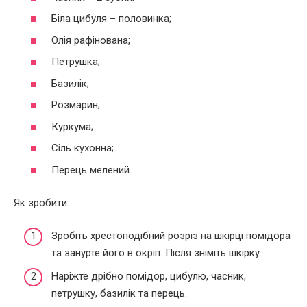
Біла цибуля – половинка;
Олія рафінована;
Петрушка;
Базилік;
Розмарин;
Куркума;
Сіль кухонна;
Перець мелений.
Як зробити:
Зробіть хрестоподібний розріз на шкірці помідора
та занурте його в окріп. Після зніміть шкірку.
Наріжте дрібно помідор, цибулю, часник,
петрушку, базилік та перець.