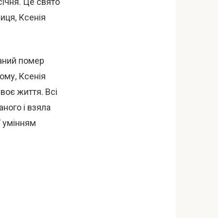
січня. Це свято
иця, Ксенія
ханий помер
ому, Ксенія
воє життя. Всі
аного і взяла
ї умінням