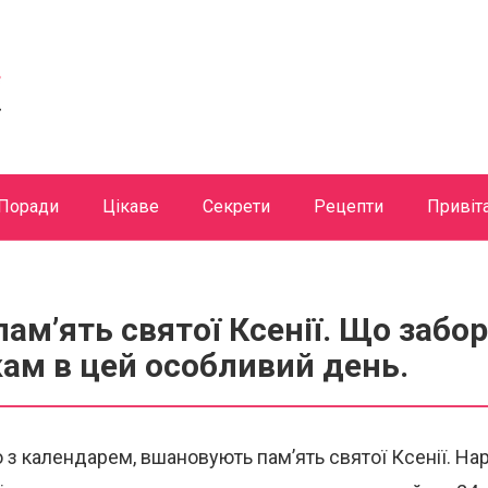
Поради
Цікаве
Секрети
Рецепти
Привіт
пам’ять святої Ксенії. Що забо
ам в цей особливий день.
о з календарем, вшановують пам’ять святої Ксенії. На