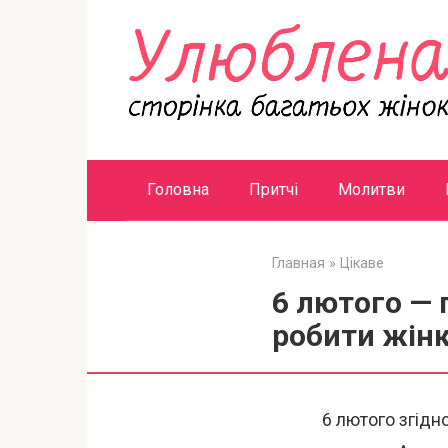
Перейти
к
контенту
Головна
Притчі
Молитви
Главная
»
Цікаве
6 лютого — 
робити жінк
6 лютого згідн