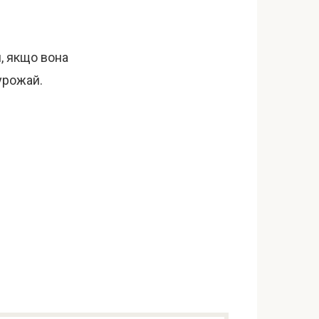
я, якщо вона
урожай.