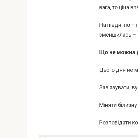
вага, то ціна вп
На півдні по –
зменшилась – п
Що не можна р
Цього дня не м
Зав’язувати ву
Міняти білизну
Розповідати ко