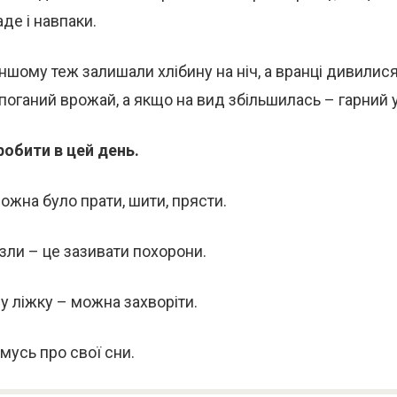
аде і навпаки.
 іншому теж залишали хлібину на ніч, а вранці дивилис
оганий врожай, а якщо на вид збільшилась – гарний 
обити в цей день.
ожна було прати, шити, прясти.
зли – це зазивати похорони.
 у ліжку – можна захворіти.
мусь про свої сни.