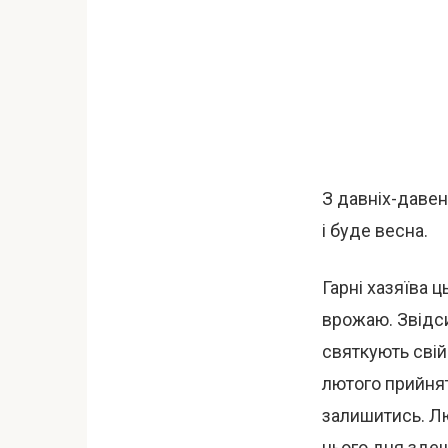
З давніх-давен
і буде весна.
Гарні хазяїва 
врожаю. Звідси
святкують свій
лютого прийнят
залишитись. Лю
цього дня здеш