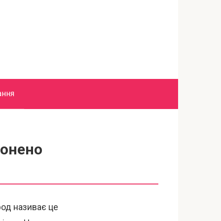
ання
ронено
род називає це