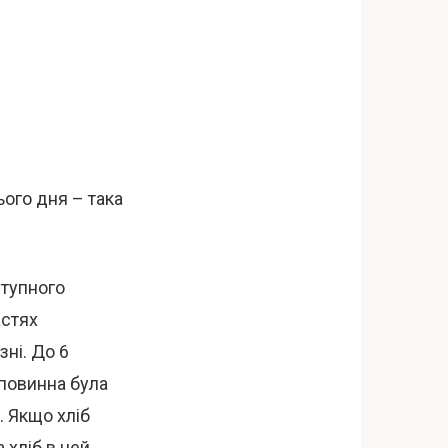
ього дня – така
ступного
астях
зні. До 6
 повинна була
. Якщо хліб
 хліб в цей