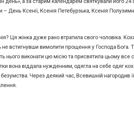
ін день», а за старим календарем святкували його 24 
ви – День Ксенії, Ксенія Петебурзька, Ксенія Полузимн
нія? Ця жінка дуже рано втратила свого чоловіка. Ко
ть не встигнувши вимолити прощення у Господа Бога. Т
ть нього виконати цю місію та присвятила цьому все с
атки вона віддала нужденним, одягла на себе одяг кох
 безумства. Через деякий час, Всевишній нагородив ї
ілення.