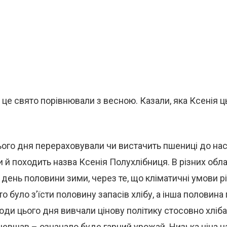
 це свято порівнювали з весною. Казали, яка Ксенія ц
цього дня перераховували чи вистачить пшениці до на
 й походить назва Ксенія Полухлібниця. В різних обл
 день половини зими, через те, що кліматичні умови рі
о було з’їсти половину запасів хлібу, а інша половина
ди цього дня вивчали цінову політику стосовно хліба
евшав – означало буде гарний урожай. Низька ціна на