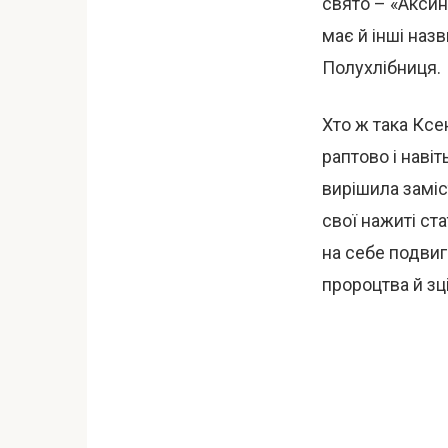
свято – «Аксин
має й інші наз
Полухлібниця.
Хто ж така Ксе
раптово і наві
вирішила заміс
свої нажиті ст
на себе подвиг
пророцтва й зц