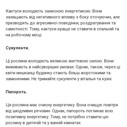
Кактуси володіють захисною енергетикою. Вони
захищають від негативного впливу з боку оточуючих, але
призводять до агресивної поведінки, роздратування та
самотності. Тому, кактуси краще не ставити в спальній та
на робочому місці.
Сукуленти.
Ці рослини володіють великою життєвою силою. Вони
виживають в найсуворіших умовах. Однак, також, через ці
квіти мешканці будинку стають більш жорстокими та
замкненими. Не тримайте сукуленти у вітальні та кухні.
Папороть.
Ця рослина має очисну енергетику. Вона очищує повітря
від шкідливих речовин. Однак, папороть поглинає всю
позитивну енергетику. Тому, не потрібно ставити цю
рослину в дитячій та у ванній кімнатах.