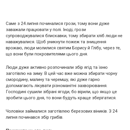
Саме з 24 липня починалися грози, тому вони дуже
заважали працювати у полі. Іноді, грози
супроводжувалися блискавки, тому збирати хліб люди не
наважувалися. Щоб уникнути пожеж та знищення
врожаю, люди молилися святим Борису й Глібу, через те,
що вони були покровителями цього дня.
Люди дуже активно розпочинали збір ягід та їхню
заготівлю на зиму. В цей час вже можна збирати чорну
смородину, малину та черемшу, які дуже гарно
допомагають лікувати різноманітні захворювання.
Господині сушили зібрані ягоди, бо вірили, що якщо це
зробити цього дня, то вони будуть краще зберігатися.
Чоловіки займалися заготівлею березових віників. З 24
липня починався збір грибів.