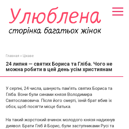
Перейти
к
контенту
Главная
»
Цікаве
24 липня — святих Бориса та Гліба. Чого не
можна робити в цей день усім християнам
У серпні, 24 числа, шанують пам’ять святих Бориса та
Гліба. Вони були синами князя Володимира
Святославовича. Після його смерті, їхній брат вбив їх
обох, щоб посягти місце батька.
На такий жорстокий вчинок молодого князя надихнув
диявол. Брати Гліб й Борис, були заступниками Русі та