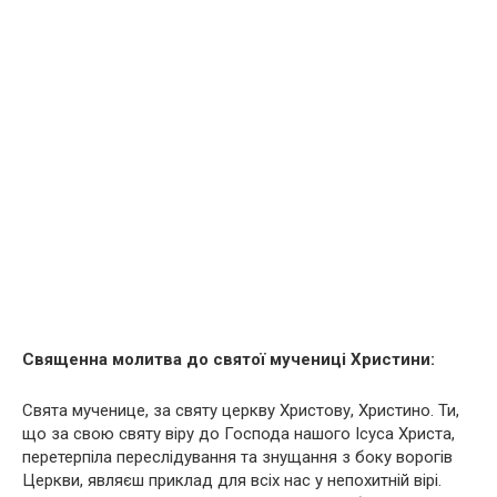
Священна молитва до святої мучениці Христини:
Свята мученице, за святу церкву Христову, Христино. Ти,
що за свою святу віру до Господа нашого Ісуса Христа,
перетерпіла переслідування та знущання з боку ворогів
Церкви, являєш приклад для всіх нас у непохитній вірі.