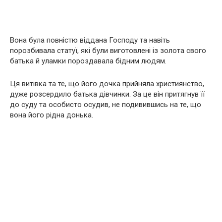
Вона була повністю віддана Господу та навіть
порозбивала статуї, які були виготовлені із золота свого
батька й уламки пороздавала бідним людям.
Ця витівка та те, що його дочка прийняла християнство,
дуже розсердило батька дівчинки. За це він притягнув її
до суду та особисто осудив, не подивившись на те, що
вона його рідна донька.