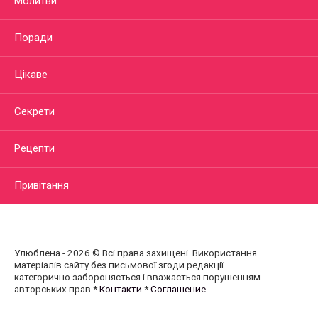
Молитви
Поради
Цікаве
Секрети
Рецепти
Привітання
Улюблена - 2026 © Всі права захищені. Використання
матеріалів сайту без письмової згоди редакції
категорично забороняється і вважається порушенням
авторських прав.*
Контакти
*
Соглашение