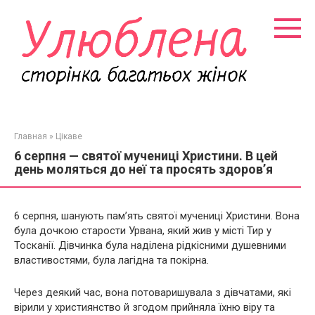
Перейти
к
контенту
Главная
»
Цікаве
6 серпня — святої мучениці Христини. В цей
день моляться до неї та просять здоров’я
6 серпня, шанують пам’ять святої мучениці Христини. Вона
була дочкою старости Урвана, який жив у місті Тир у
Тосканії. Дівчинка була наділена рідкісними душевними
властивостями, була лагідна та покірна.
Через деякий час, вона потоваришувала з дівчатами, які
вірили у християнство й згодом прийняла їхню віру та