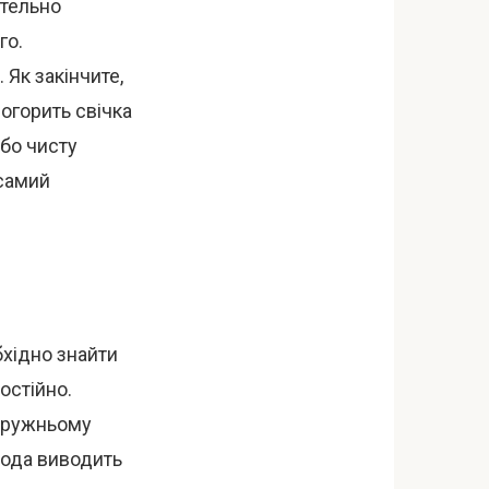
етельно
го.
 Як закінчите,
огорить свічка
або чисту
 самий
бхідно знайти
мостійно.
одружньому
вода виводить