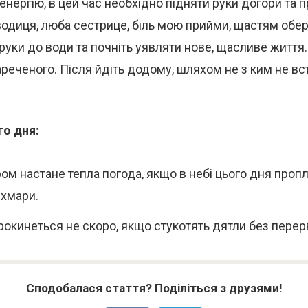
енергію, в цей час необхідно підняти руки догори та 
водиця, люба сестрице, біль мою прийми, щастям обер
 руки до води та почніть уявляти нове, щасливе життя
реченого. Після йдіть додому, шляхом не з ким не вс
о дня:
ом настане тепла погода, якщо в небі цього дня проп
хмари.
рокинеться не скоро, якщо стукотять дятли без перер
Сподобалася стаття? Поділіться з друзями!