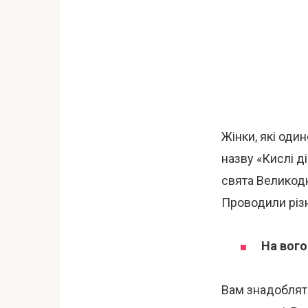
Жінки, які оди
назву «Кислі ді
свята Великодн
Проводили різн
На вого
Вам знадоблять