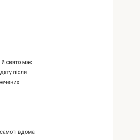
у й свято має
 дату після
речених.
 самоті вдома