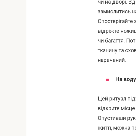
чи на дворі. Вд
замислитись на
Спостерігайте 
відріжте ножиц
чи багаття. Пот
тканину та схо
наречений.
На воду
Цей ритуал під
відкрите місце 
Опустивши руки
житті, можна п