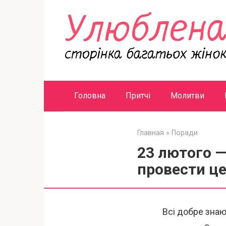
Перейти
к
контенту
Головна
Притчі
Молитви
Главная
»
Поради
23 лютого —
провести це
Всі добре зна