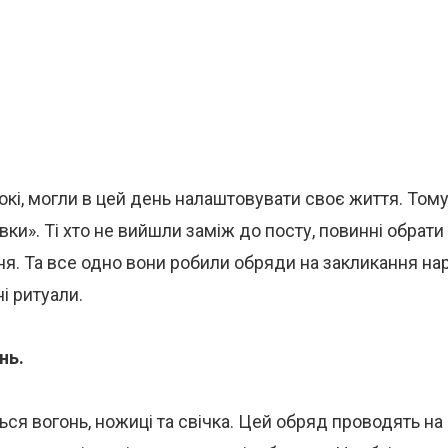
нокі, могли в цей день налаштовувати своє життя. Том
вки». Ті хто не вийшли заміж до посту, повинні обрати
я. Та все одно вони робили обряди на закликання на
і ритуали.
нь.
ся вогонь, ножиці та свічка. Цей обряд проводять на