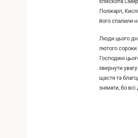
єпископа Смирн
Полікарп, Кисл
його спалили на
Люди цього дня
лютого сороки 
Господині цьог
звернути увагу
щастя та благо
знімати, бо всі