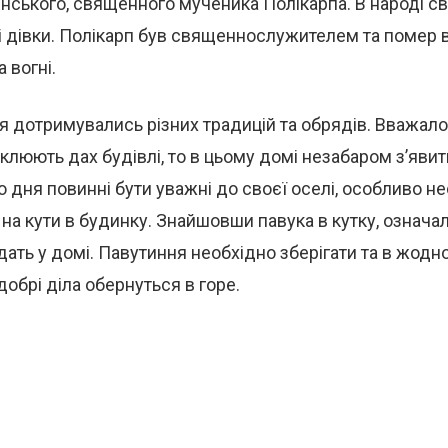
ського, священного мученика Полікарпа. В народі св
і дівки. Полікарп був священнослужителем та помер в
 вогні.
 дотримувались різних традицій та обрядів. Вважало
клюють дах будівлі, то в цьому домі незабаром з’явит
о дня повинні бути уважні до своєї оселі, особливо н
 на кути в будинку. Знайшовши павука в кутку, означа
дать у домі. Павутиння необхідно зберігати та в жодно
 добрі діла обернуться в горе.