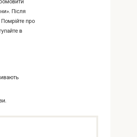
промовити
ни». Після
. Помрійте про
тупайте в
ливають
ви.