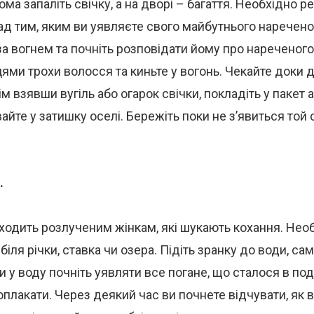
ома запаліть свічку, а на дворі – багаття. Необхідно р
д тим, яким ви уявляєте свого майбутнього наречено
за вогнем та почніть розповідати йому про нареченого.
ями трохи волосся та киньте у вогонь. Чекайте доки д
ім взявши вугіль або огарок свічки, покладіть у пакет 
вайте у затишку оселі. Бережіть поки не з’явиться той
.
ходить розлученим жінкам, які шукають кохання. Нео
біля річки, ставка чи озера. Підіть зранку до води, са
 у воду почніть уявляти все погане, що сталося в п
оплакати. Через деякий час ви почнете відчувати, як 