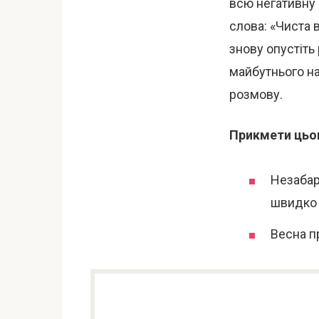
всю негативну 
слова: «Чиста 
знову опустіть
майбутнього на
розмову.
Прикмети цьог
Незабар
швидко 
Весна п