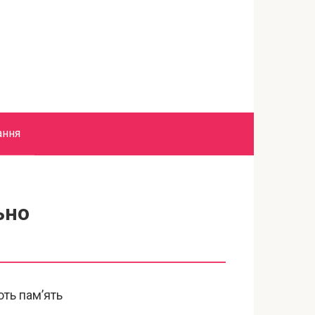
ання
ьно
и
ть пам’ять