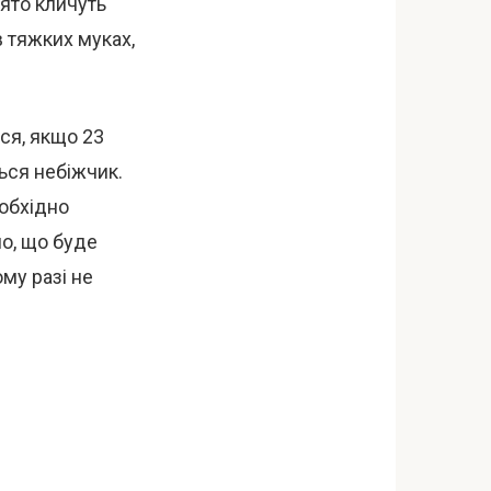
ято кличуть
 тяжких муках,
ся, якщо 23
ься небіжчик.
еобхідно
ло, що буде
му разі не