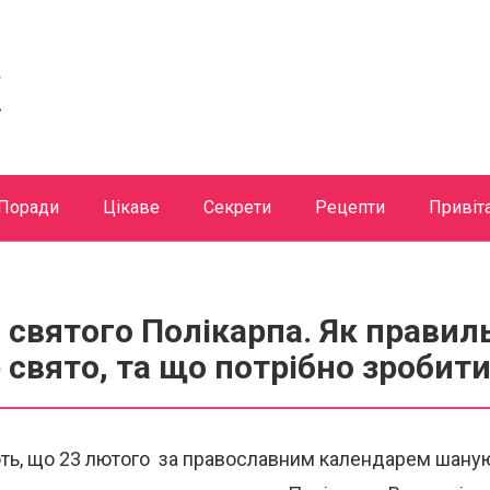
Поради
Цікаве
Секрети
Рецепти
Привіт
 святого Полікарпа. Як правил
 свято, та що потрібно зробит
ють, що 23 лютого за православним календарем шаную