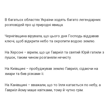
В багатьох областях України ходять багато легендарних
розповідей про ці природні явища.
Чернігівщина вірувала, що цього дня Господь віддавав
ключі, щоб відкрити небо та окропити водою землю.
На Херсоні – вірили, що це Гавриїл та святий Юрій гатили з
пушок, таким чином розганяли нечисту.
На Київщині – пробуджував землю Гавриїл, сідаючи на
хмари та бив різками її.
На Канівщині – вважали, що то Ілля катається по небу, а
Гавриїл йому маше квітками, тому й чутно грім.