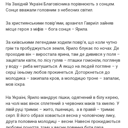
На Західній Україні Благовісника порівнюють з сонцем.
Сонце вважали головним з небесних світил.
За християнськими повір’ями, архангел Гавриїл зайняв
місце героя з міфів – бога сонця – Ярила.
За київськими легендами ходили повір’я, що коли чутно
грім та пробуджується земля, Ярило блукає по ночах. Де
проходив він – виростала ярина, там де дивився у поля –
зацвітали квіти, по лісу гуляв – пташки гомоніли, поглянув
у воду – риба метушиться. А якщо на людей погляне – у
серці їхньому любов прокинеться. Доторкнеться до
молодика – закипала кров, а молодицю троне – запалає,
мов іскра.
На Україні, Ярило мандрує пішки, одягнений в білу керею,
на чолі має вінок сплетений з червоних маків та хмелю. У
лівій руці тримає – жито, пшеницю, а в правій – тримає
серп. В його образі ховається весна у чоловічому лику,
друга половина молодиці – весни. Навесні прокидаються
любовні почуття, тому у весни повинна бути пара.