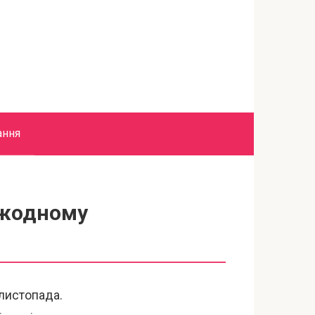
ання
 жодному
листопада.