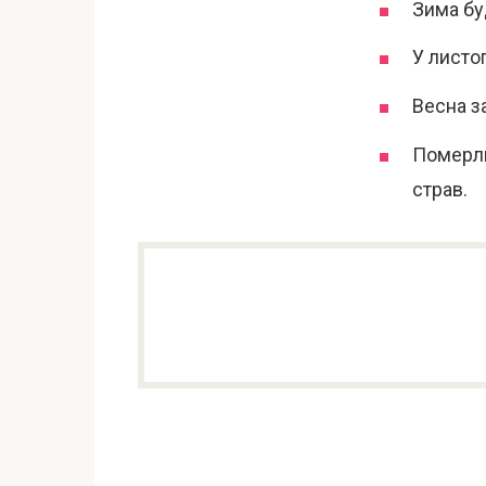
Зима бу
У листо
Весна з
Померли
страв.