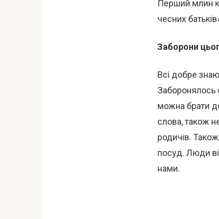
Перший млин кл
чесних батьків
Заборони цьог
Всі добре знаю
Заборонялось с
можна брати до
слова, також н
родичів. Також
посуд. Люди ві
нами.