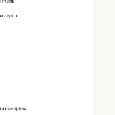
 птахів.
х зерно.
ути померлих.