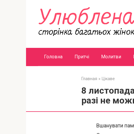
Перейти
к
контенту
Головна
Притчі
Молитви
Главная
»
Цікаве
8 листопад
разі не мож
Вшанувати пам