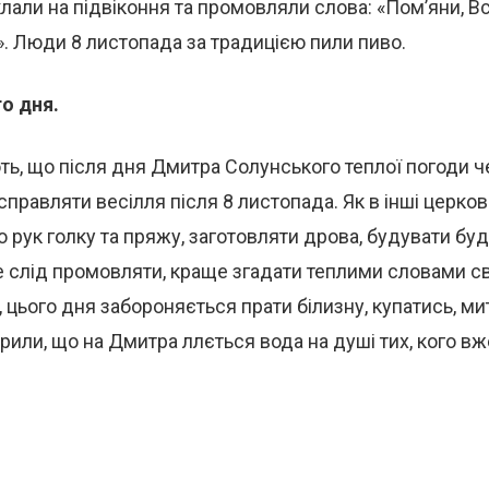
али на підвіконня та промовляли слова: «Пом’яни, В
». Люди 8 листопада за традицією пили пиво.
о дня.
ть, що після дня Дмитра Солунського теплої погоди че
правляти весілля після 8 листопада. Як в інші церков
 рук голку та пряжу, заготовляти дрова, будувати буд
е слід промовляти, краще згадати теплими словами с
, цього дня забороняється прати білизну, купатись, ми
рили, що на Дмитра ллється вода на душі тих, кого вж