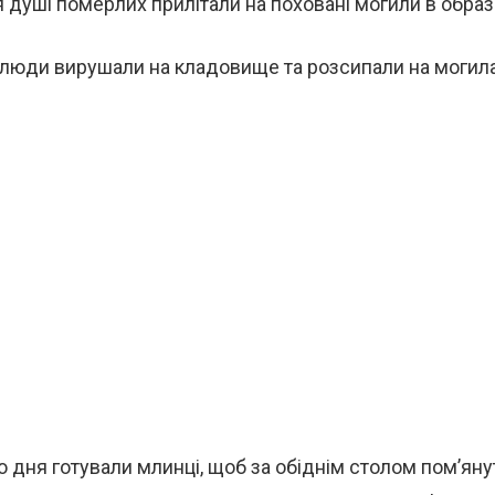
 душі померлих прилітали на поховані могили в образі
 люди вирушали на кладовище та розсипали на могила
о дня готували млинці, щоб за обіднім столом пом’ян