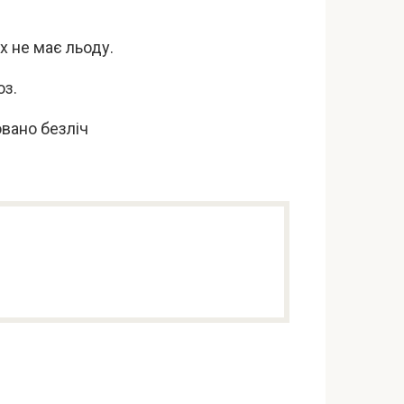
х не має льоду.
оз.
овано безліч