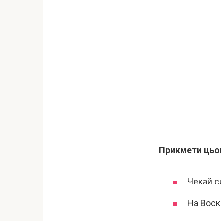
Прикмети цьог
Чекай си
На Воскр