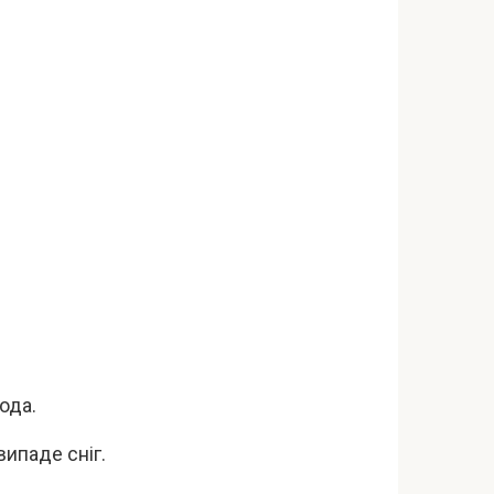
ода.
випаде сніг.