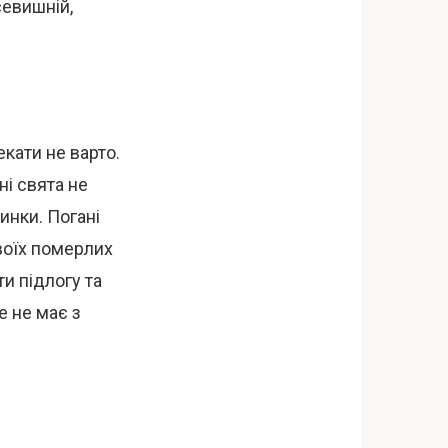
севишній,
кати не варто.
ні свята не
инки. Погані
воїх померлих
ти підлогу та
е не має з